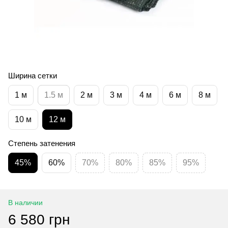
Ширина сетки
1 м
1.5 м
2 м
3 м
4 м
6 м
8 м
10 м
12 м
Степень затенения
45%
60%
70%
80%
85%
95%
В наличии
6 580 грн