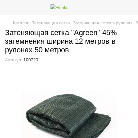
Каталог
Затеняющая сетка
Затеняющая сетка в рулонах
З
Затеняющая сетка "Agreen" 45%
затемнения ширина 12 метров в
рулонах 50 метров
Артикул:
100720