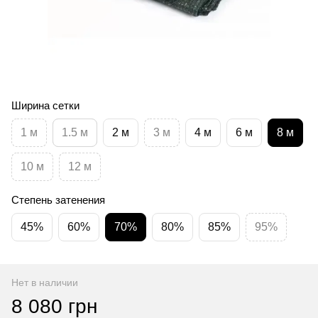
Ширина сетки
1 м
1.5 м
2 м
3 м
4 м
6 м
8 м
10 м
12 м
Степень затенения
45%
60%
70%
80%
85%
95%
Нет в наличии
8 080 грн