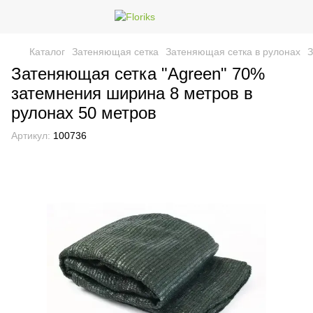
Каталог
Затеняющая сетка
Затеняющая сетка в рулонах
З
Затеняющая сетка "Agreen" 70%
затемнения ширина 8 метров в
рулонах 50 метров
Артикул:
100736