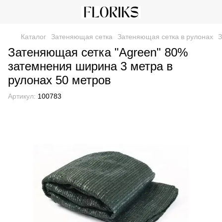
Каталог
Затеняющая сетка
Затеняющая сетка в рулонах
З
Затеняющая сетка "Agreen" 80%
затемнения ширина 3 метра в
рулонах 50 метров
Артикул:
100783