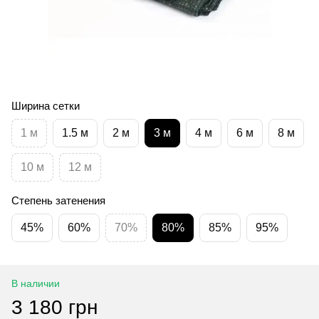
Ширина сетки
1 м
1.5 м
2 м
3 м
4 м
6 м
8 м
10 м
12 м
Степень затенения
45%
60%
70%
80%
85%
95%
В наличии
3 180 грн