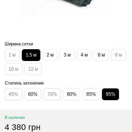
Ширина сетки
1 м
1.5 м
2 м
3 м
4 м
6 м
8 м
10 м
12 м
Степень затенения
45%
60%
70%
80%
85%
95%
В наличии
4 380 грн