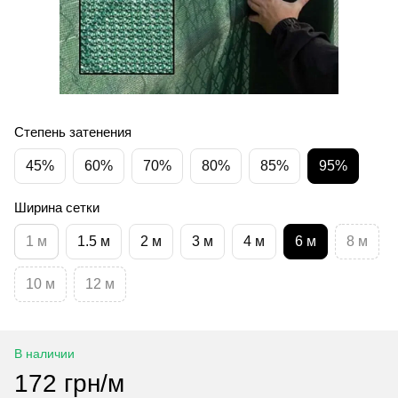
Степень затенения
45%
60%
70%
80%
85%
95%
Ширина сетки
1 м
1.5 м
2 м
3 м
4 м
6 м
8 м
10 м
12 м
В наличии
172 грн/м