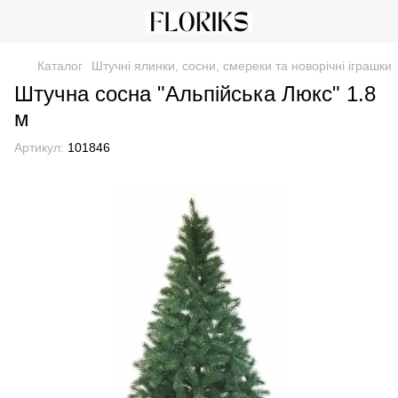
Каталог
Штучні ялинки, сосни, смереки та новорічні іграшки
Штучна сосна "Альпійська Люкс" 1.8
м
Артикул:
101846