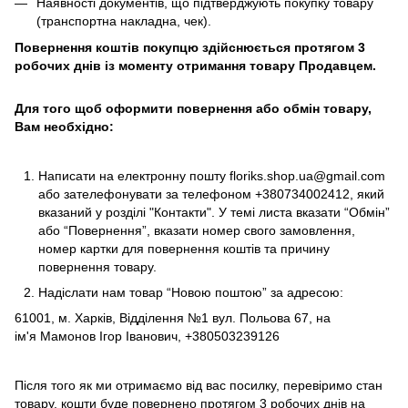
Наявності документів, що підтверджують покупку товару
(транспортна накладна, чек).
Повернення коштів покупцю здійснюється протягом 3
робочих днів із моменту отримання товару Продавцем.
Для того щоб оформити повернення або обмін товару,
Вам необхідно:
Написати на електронну пошту
floriks.shop.ua@gmail.com
або зателефонувати за телефоном
+380734002412
, який
вказаний у розділі
"Контакти"
. У темі листа вказати “Обмін”
або “Повернення”, вказати номер свого замовлення,
номер картки для повернення коштів та причину
повернення товару.
Надіслати нам товар “Новою поштою” за адресою:
61001, м. Харків, Відділення №1 вул. Польова 67, на
ім'я Мамонов Ігор Іванович, +380503239126
Після того як ми отримаємо від вас посилку, перевіримо стан
товару, кошти буде повернено протягом 3 робочих днів на