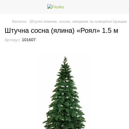
Каталог
Штучні ялинки, сосни, смереки та новорічні іграшки
Штучна сосна (ялина) «Роял» 1.5 м
Артикул:
101607