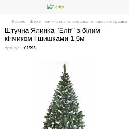
Каталог
Штучні ялинки, сосни, смереки та новорічні іграшки
Штучна Ялинка "Еліт" з білим
кінчиком і шишками 1.5м
Артикул:
101593