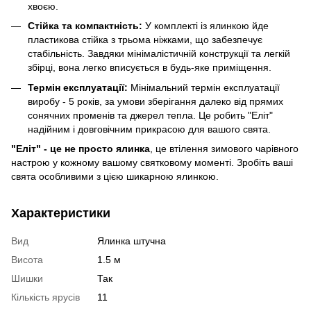
хвоєю.
Стійка та компактність:
У комплекті із ялинкою йде
пластикова стійка з трьома ніжками, що забезпечує
стабільність. Завдяки мінімалістичній конструкції та легкій
збірці, вона легко вписується в будь-яке приміщення.
Термін експлуатації:
Мінімальний термін експлуатації
виробу - 5 років, за умови зберігання далеко від прямих
сонячних променів та джерел тепла. Це робить "Еліт"
надійним і довговічним прикрасою для вашого свята.
"Еліт" - це не просто ялинка
, це втілення зимового чарівного
настрою у кожному вашому святковому моменті. Зробіть ваші
свята особливими з цією шикарною ялинкою.
Характеристики
Вид
Ялинка штучна
Висота
1.5 м
Шишки
Так
Кількість ярусів
11