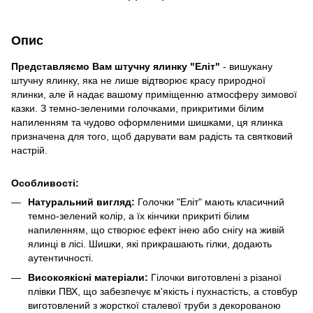
Опис
Представляємо Вам штучну ялинку "Еліт"
- вишукану
штучну ялинку, яка не лише відтворює красу природної
ялинки, але й надає вашому приміщенню атмосферу зимової
казки. З темно-зеленими голочками, прикритими білим
напиленням та чудово оформленими шишками, ця ялинка
призначена для того, щоб дарувати вам радість та святковий
настрій.
Особливості:
Натуральний вигляд:
Голочки "Еліт" мають класичний
темно-зелений колір, а їх кінчики прикриті білим
напиленням, що створює ефект інею або снігу на живій
ялинці в лісі. Шишки, які прикрашають гілки, додають
аутентичності.
Високоякісні матеріали:
Гілочки виготовлені з різаної
плівки ПВХ, що забезпечує м'якість і пухнастість, а стовбур
виготовлений з жорсткої сталевої труби з декорованою