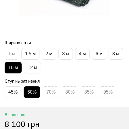
Ширина сітки
1 м
1.5 м
2 м
3 м
4 м
6 м
8 м
10 м
12 м
Ступінь затінення
45%
60%
70%
80%
85%
95%
В наявності
8 100 грн