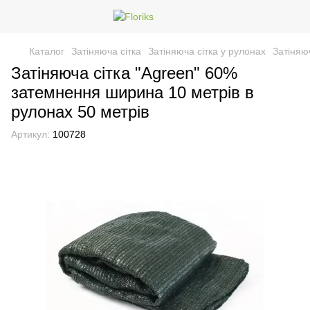
Каталог
Затіняюча сітка
Затіняюча сітка у рулонах
Затіняю
Затіняюча сітка "Agreen" 60%
затемнення ширина 10 метрів в
рулонах 50 метрів
Артикул:
100728