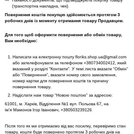
Наявності документів, що підтверджують покупку товару
(транспортна накладна, чек).
Повернення коштів покупцю здійснюється протягом 3
робочих днів із моменту отримання товару Продавцем.
Для того щоб оформити повернення або обмін товару,
Вам необхідно:
Написати на електронну пошту
floriks.shop.ua@gmail.com
або зателефонувати за телефоном
+380734002412
, який
вказаний у розділі
"Контакти"
. У темі листа вказати “Обмін”
або “Повернення”, вказати номер свого замовлення,
номер картки для повернення коштів та причину
повернення товару.
Надіслати нам товар “Новою поштою” за адресою:
61001, м. Харків, Відділення №1 вул. Польова 67, на
ім'я Мамонов Ігор Іванович, +380503239126
Після того як ми отримаємо від вас посилку, перевіримо стан
товару, кошти буде повернено протягом 3 робочих днів на