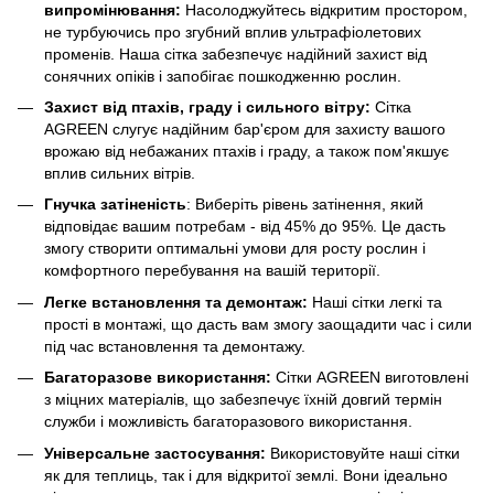
випромінювання:
Насолоджуйтесь відкритим простором,
не турбуючись про згубний вплив ультрафіолетових
променів. Наша сітка забезпечує надійний захист від
сонячних опіків і запобігає пошкодженню рослин.
Захист від птахів, граду і сильного вітру:
Сітка
AGREEN слугує надійним бар'єром для захисту вашого
врожаю від небажаних птахів і граду, а також пом'якшує
вплив сильних вітрів.
Гнучка затіненість
: Виберіть рівень затінення, який
відповідає вашим потребам - від 45% до 95%. Це дасть
змогу створити оптимальні умови для росту рослин і
комфортного перебування на вашій території.
Легке встановлення та демонтаж:
Наші сітки легкі та
прості в монтажі, що дасть вам змогу заощадити час і сили
під час встановлення та демонтажу.
Багаторазове використання:
Сітки AGREEN виготовлені
з міцних матеріалів, що забезпечує їхній довгий термін
служби і можливість багаторазового використання.
Універсальне застосування:
Використовуйте наші сітки
як для теплиць, так і для відкритої землі. Вони ідеально