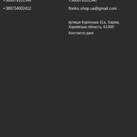
+380679101348
+380679101348
+380734002412
floriks.shop.ua@gmail.com
вулиця Карінська 31а, Харків,
Харківська область, 61000
Контактні дані