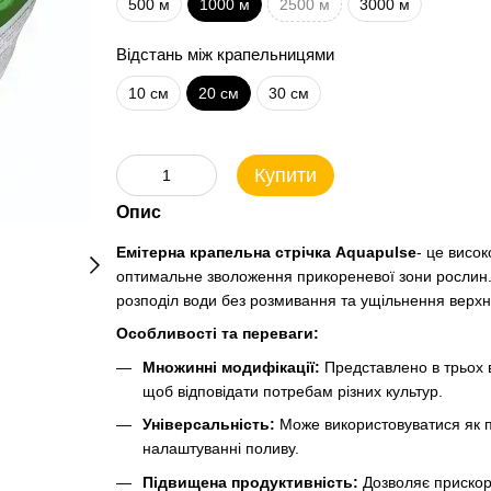
500 м
1000 м
2500 м
3000 м
Відстань між крапельницями
10 см
20 см
30 см
Купити
Опис
Емітерна крапельна стрічка Aquapulse
- це висо
оптимальне зволоження прикореневої зони рослин. З
розподіл води без розмивання та ущільнення верхн
Особливості та переваги:
Множинні модифікації:
Представлено в трьох в
щоб відповідати потребам різних культур.
Універсальність:
Може використовуватися як під
налаштуванні поливу.
Підвищена продуктивність:
Дозволяє прискори