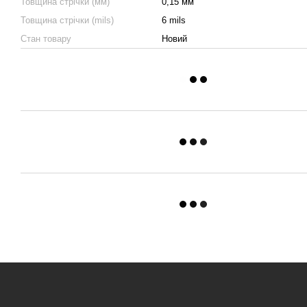
Товщина стрічки (мм)
0,15 мм
Товщина стрічки (mils)
6 mils
Стан товару
Новий