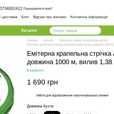
0734002412
Передзвонити вам?
і доставка
Блог
Відгуки про магазин
Контактна інформація
олітика конфіденційності та безпеки
Каталог
Головна
Каталог
Капельна стрічка та аксесуари до неї
Емітерна крапельна стрічка Aquapulse крок 20 см, довжина 1000 м,
Емітерна крапельна стрічка 
довжина 1000 м, вилив 1,38 
В наявності
1 690 грн
Увійти
для відображення накопичувальної знижки
%
Довжина бухти