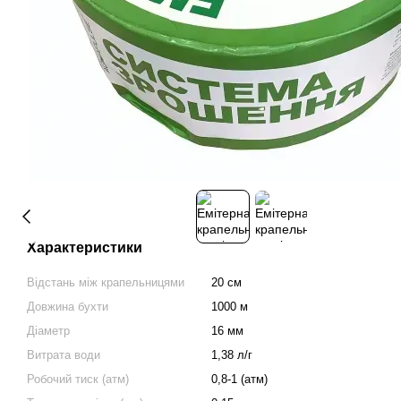
Характеристики
Відстань між крапельницями
20 см
Довжина бухти
1000 м
Діаметр
16 мм
Витрата води
1,38 л/г
Робочий тиск (атм)
0,8-1 (атм)