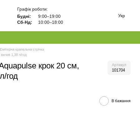
Графік роботи:
Укр
Будні:
9:00–19:00
Сб-Нд:
10:00–18:00
Емітерна крапельна стрічка
 вилив 1,38 л/год
Aquapulse крок 20 см,
Артикул
101704
л/год
В бажання