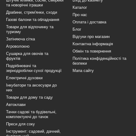
Штучні ялинки, сосни, смереки
Вхід до кабінету
та новорічні іграшки
Каталог
Драбини, стрем'янки, сходи
Про нас
Газові балони та обладнання
Оплата і доставка
Товари для відпочинку та
Блог
туризму
Відгуки про магазин
Затіняюча сітка
Контактна інформація
Агроволокно
Обмін та повернення
Сушарка для овочів та
фруктів
Політика конфіденційності та
безпеки
Подрібнювачі та
зернодробілки сухої продукції
Мапа сайту
Електричні духовки
Інкубатори та аксесуари до
них
Товари для дому та саду
Автоклави
Тачки садові та будівельні,
комплектуючі до тачок
Преси для соку
Інструмент: садовий, дачний,