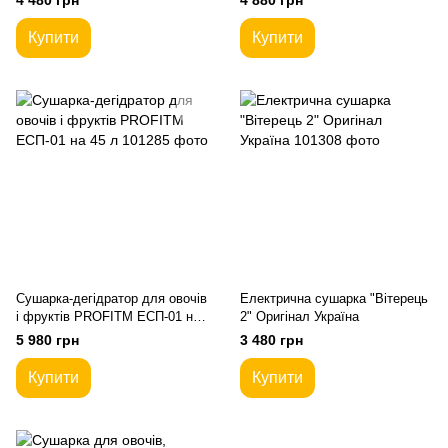
4 480 грн
4 880 грн
Купити
Купити
Сушарка-дегідратор для овочів
Електрична сушарка "Вітерець
і фруктів PROFITM ЕСП-01 на
2" Оригінал Україна
45 л
5 980 грн
3 480 грн
Купити
Купити