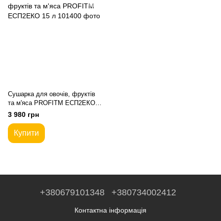
Сушарка для овочів, фруктів
та м'яса PROFITM ЕСП2ЕКО
15 л
3 980 грн
Купити
+380679101348
+380734002412
Контактна інформація