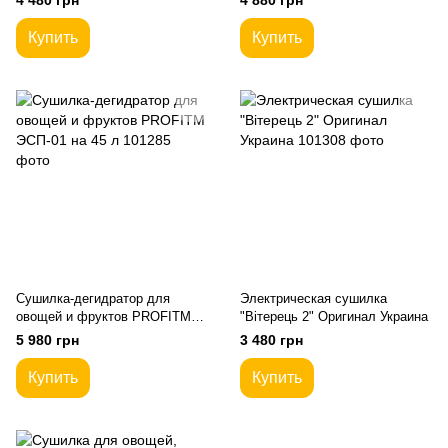
4 480 грн
4 880 грн
Купить
Купить
Сушилка-дегидратор для
Электрическая сушилка
овощей и фруктов PROFITM
"Вітерець 2" Оригинал Украина
ЭСП-01 на 45 л
5 980 грн
3 480 грн
Купить
Купить