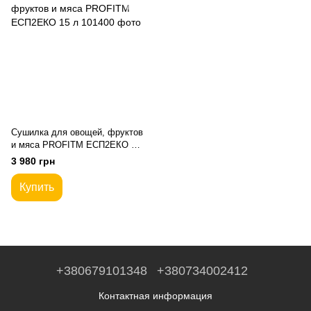
Сушилка для овощей, фруктов
и мяса PROFITM ЕСП2ЕКО 15
л
3 980 грн
Купить
+380679101348
+380734002412
Контактная информация