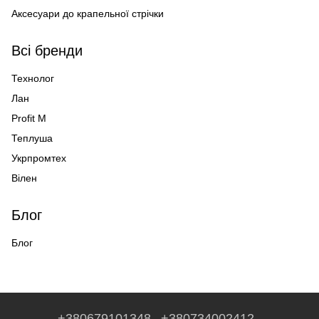
Аксесуари до крапельної стрічки
Всі бренди
Технолог
Лан
Profit M
Теплуша
Укрпромтех
Вілен
Блог
Блог
+380679101348
+380734002412