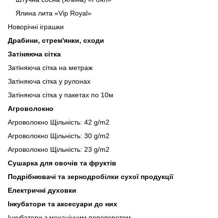
Ялина лита «Vip Royal»
Новорічні іграшки
Драбини, стрем'янки, сходи
Затіняюча сітка
Затіняюча сітка на метраж
Затіняюча сітка у рулонах
Затіняюча сітка у пакетах по 10м
Агроволокно
Агроволокно Щільність: 42 g/m2
Агроволокно Щільність: 30 g/m2
Агроволокно Щільність: 23 g/m2
Сушарка для овочів та фруктів
Подрібнювачі та зернодробілки сухої продукції
Електричні духовки
Інкубатори та аксесуари до них
Інкубатори з механічним переворотом