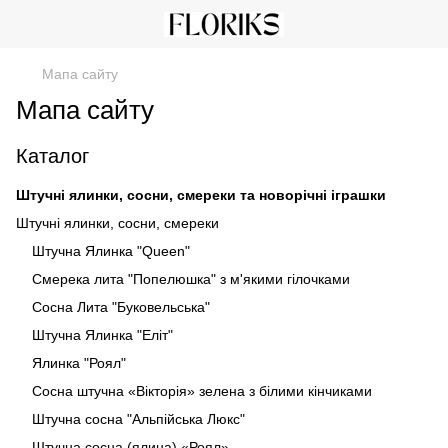
Мапа сайту
Мапа сайту
Каталог
Штучні ялинки, сосни, смереки та новорічні іграшки
Штучні ялинки, сосни, смереки
Штучна Ялинка "Queen"
Смерека лита "Попелюшка" з м'якими гілочками
Сосна Лита "Буковельська"
Штучна Ялинка "Еліт"
Ялинка "Роял"
Сосна штучна «Вікторія» зелена з білими кінчиками
Штучна сосна "Альпійська Люкс"
Штучна сосна (ялина) «Роял»