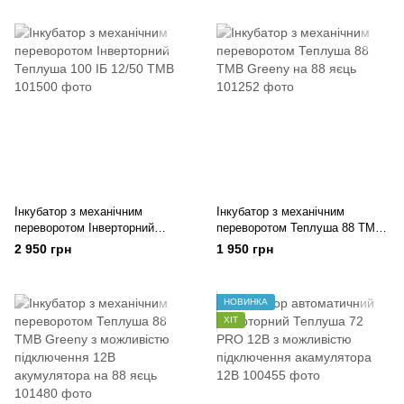
Інкубатор з механічним
Інкубатор з механічним
переворотом Інверторний
переворотом Теплуша 88 ТМВ
Теплуша 100 ІБ 12/50 ТМВ
Greeny на 88 яєць
2 950 грн
1 950 грн
НОВИНКА
ХІТ