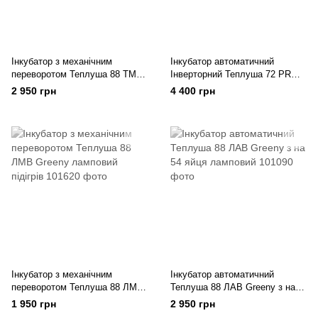
Інкубатор з механічним
Інкубатор автоматичний
переворотом Теплуша 88 ТМВ
Інверторний Теплуша 72 PRO
Greeny з можливістю
12В з можливістю підключення
2 950 грн
4 400 грн
підключення 12В акумулятора
акамулятора 12В
на 88 яєць
Інкубатор з механічним
Інкубатор автоматичний
переворотом Теплуша 88 ЛМВ
Теплуша 88 ЛАВ Greeny з на
Greeny ламповий підігрів
54 яйця ламповий
1 950 грн
2 950 грн