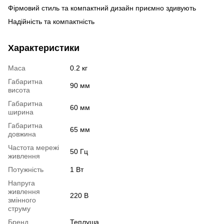
Фірмовий стиль та компактний дизайн приємно здивують
Надійність та компактність
Характеристики
Маса
0.2 кг
Габаритна
90 мм
висота
Габаритна
60 мм
ширина
Габаритна
65 мм
довжина
Частота мережі
50 Гц
живлення
Потужність
1 Вт
Напруга
живлення
220 В
змінного
струму
Бренд
Теплуша