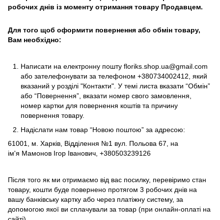
робочих днів із моменту отримання товару Продавцем.
Для того щоб оформити повернення або обмін товару,
Вам необхідно:
Написати на електронну пошту
floriks.shop.ua@gmail.com
або зателефонувати за телефоном
+380734002412
, який
вказаний у розділі
"Контакти"
. У темі листа вказати “Обмін”
або “Повернення”, вказати номер свого замовлення,
номер картки для повернення коштів та причину
повернення товару.
Надіслати нам товар “Новою поштою” за адресою:
61001, м. Харків, Відділення №1 вул. Польова 67, на
ім'я Мамонов Ігор Іванович, +380503239126
Після того як ми отримаємо від вас посилку, перевіримо стан
товару, кошти буде повернено протягом 3 робочих днів на
вашу банківську картку або через платіжну систему, за
допомогою якої ви сплачували за товар (при онлайн-оплаті на
сайті).