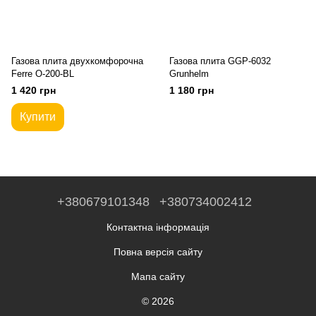
Газова плита двухкомфорочна
Газова плита GGP-6032
Ferre O-200-BL
Grunhelm
1 420 грн
1 180 грн
Купити
+380679101348
+380734002412
Контактна інформація
Повна версія сайту
Мапа сайту
© 2026