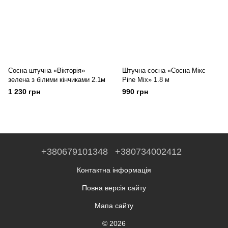
Сосна штучна «Вікторія»
Штучна сосна «Сосна Мікс
зелена з білими кінчиками 2.1м
Pine Mix» 1.8 м
1 230 грн
990 грн
+380679101348
+380734002412
Контактна інформація
Повна версія сайту
Мапа сайту
© 2026