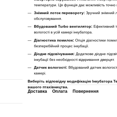
температури. Ця функція дає можливість точно 
Знімний лоток перевороту:
Зручний знімний л
обслуговування.
Вбудований Turbo вентилятор:
Ефективний ту
вологості в усій камері інкубатора.
Діагностика помилок:
Опція діагностики помил
безперебійний процес інкубації.
Діодне підсвічування:
Додаткове діодне підсві
інкубації без необхідності відкривання дверцят.
Датчик вологості:
Вбудований датчик вологості
камері.
Виберіть відповідну модифікацію Інкубатора Т
вашого птахівництва.
Доставка
Оплата
Повернення