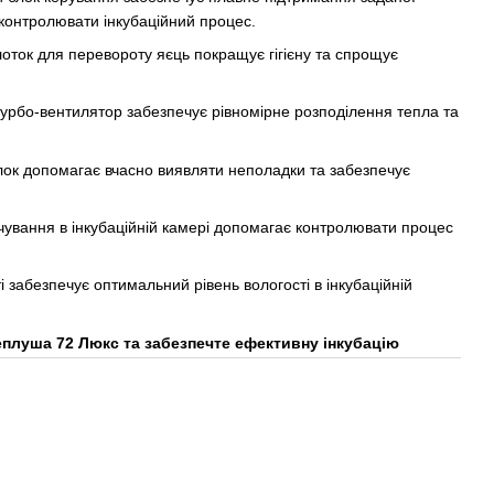
контролювати інкубаційний процес.
оток для перевороту яєць покращує гігієну та спрощує
рбо-вентилятор забезпечує рівномірне розподілення тепла та
ок допомагає вчасно виявляти неполадки та забезпечує
чування в інкубаційній камері допомагає контролювати процес
 забезпечує оптимальний рівень вологості в інкубаційній
еплуша 72 Люкс та забезпечте ефективну інкубацію