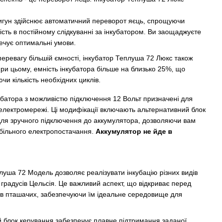
гун здійснює автоматичний переворот яєць, спрощуючи
сть в постійному слідкуванні за інкубатором. Ви заощаджуєте
печує оптимальні умови.
еревагу більшій ємності, інкубатор Теплуша 72 Люкс також
ри цьому, емність інкубатора більше на близько 25%, що
и кількість необхідних циклів.
убатора з можливістю підключення 12 Вольт призначені для
електромережі. Ці модифікації включають альтернативний блок
для зручного підключення до аккумулятора, дозволяючи вам
табільного електропостачання.
Аккумулятор не йде в
плуша 72 Модель дозволяє реалізувати інкубацію різних видів
 градусів Цельсія. Це важливий аспект, що відкриває перед
ів пташачих, забезпечуючи їм ідеальне середовище для
 блок керування забезпечує плавне підтримання заданої