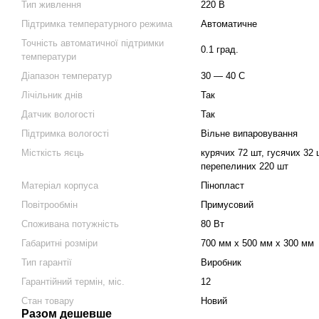
Тип живлення
220 В
Підтримка температурного режима
Автоматичне
Точність автоматичної підтримки
0.1 град.
температури
Діапазон температур
30 — 40 С
Лічільник днів
Так
Датчик вологості
Так
Підтримка вологості
Вільне випаровування
Місткість яєць
курячих 72 шт, гусячих 32 
перепелиних 220 шт
Матеріал корпуса
Пінопласт
Повітрообмін
Примусовий
Споживана потужність
80 Вт
Габаритні розміри
700 мм х 500 мм х 300 мм
Тип гарантії
Виробник
Гарантійний термін, міс.
12
Стан товару
Новий
Разом дешевше