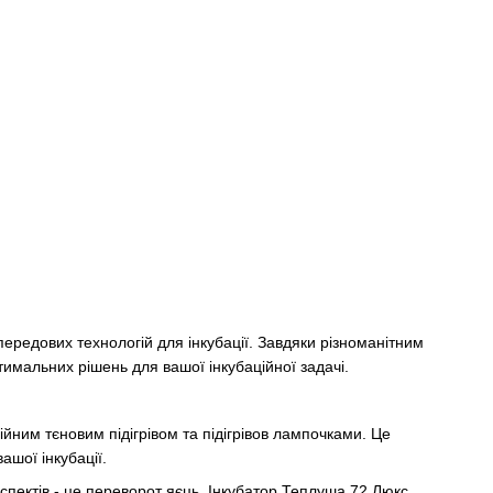
ередових технологій для інкубації. Завдяки різноманітним
имальних рішень для вашої інкубаційної задачі.
йним тєновим підігрівом та підігрівов лампочками. Це
шої інкубації.
пектів - це переворот яєць. Інкубатор Теплуша 72 Люкс