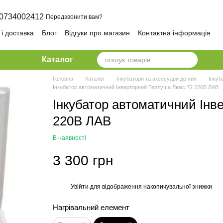
0734002412
Передзвонити вам?
і доставка
Блог
Відгуки про магазин
Контактна інформація
олітика конфіденційності та безпеки
Каталог
Головна
Каталог
Інкубатори та аксесуари до них
Інкуб
Інкубатор автоматичний Інверторний Теплуша Люкс 72 220В ЛАВ
Інкубатор автоматичний Інв
220В ЛАВ
В наявності
3 300 грн
Увійти
для відображення накопичувальної знижки
%
Нагрівальний елемент