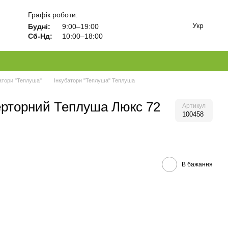
Графік роботи:
Укр
Будні:
9:00–19:00
Сб-Нд:
10:00–18:00
атори "Теплуша"
Інкубатори "Теплуша" Теплуша
ерторний Теплуша Люкс 72
Артикул
100458
В бажання