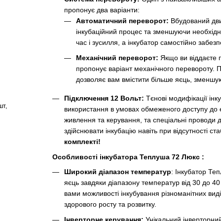
пропонує два варіанти:
Автоматичний переворот:
Вбудований дви
інкубаційний процес та зменшуючи необхідні
час і зусилля, а інкубатор самостійно забез
Механічний переворот:
Якщо ви віддаєте п
пропонує варіант механічного перевороту. П
дозволяє вам вмістити більше яєць, зменшуюч
Підключення 12 Вольт:
Тєнові модифікації інк
шт,
використання в умовах обмеженого доступу до 
живлення та керування, та спеціальні проводи 
здійснювати інкубацію навіть при відсутності с
комплекті!
Особливості інкубатора Теплуша 72 Люкс
:
Широкий діапазон температур
: Інкубатор Те
яєць завдяки діапазону температур від 30 до 40
вами можливості інкубування різноманітних вид
здорового росту та розвитку.
Інверторне керування:
Унікальний інверторний