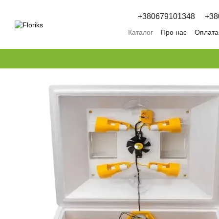
Перейти к основному контенту
+380679101348
+38
Каталог
Про нас
Оплата 
Обмін та повернення
П