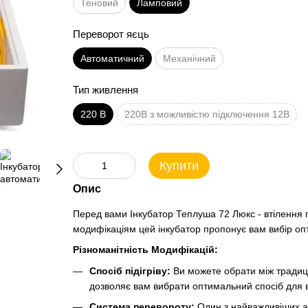
Теновий
Ламповий
Переворот яєць
Автоматичний
Механічний
Тип живлення
220 В
220В з можливістю підключення 12В
Купити
Опис
Перед вами Інкубатор Теплуша 72 Люкс - втілення п
модифікаціям цей інкубатор пропонує вам вибір опт
Різноманітність Модифікацій:
Спосіб підігріву:
Ви можете обрати між традиці
дозволяє вам вибрати оптимальний спосіб для ва
Система перевороту:
Один з найважливіших ас