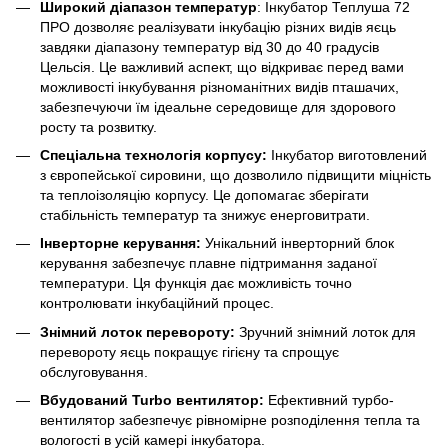
Широкий діапазон температур
: Інкубатор Теплуша 72
ПРО дозволяє реалізувати інкубацію різних видів яєць
завдяки діапазону температур від 30 до 40 градусів
Цельсія. Це важливий аспект, що відкриває перед вами
можливості інкубування різноманітних видів пташачих,
забезпечуючи їм ідеальне середовище для здорового
росту та розвитку.
Спеціальна технологія корпусу:
Інкубатор виготовлений
з європейської сировини, що дозволило підвищити міцність
та теплоізоляцію корпусу. Це допомагає зберігати
стабільність температур та знижує енерговитрати.
Інверторне керування:
Унікальний інверторний блок
керування забезпечує плавне підтримання заданої
температури. Ця функція дає можливість точно
контролювати інкубаційний процес.
Знімний лоток перевороту:
Зручний знімний лоток для
перевороту яєць покращує гігієну та спрощує
обслуговування.
Вбудований Turbo вентилятор:
Ефективний турбо-
вентилятор забезпечує рівномірне розподілення тепла та
вологості в усій камері інкубатора.