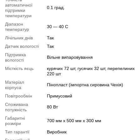
автоматичної
0.1 град.
підтримки
температури
Діапазон
30 — 40 С
температур
Лічільник днів
Так
Датчик вологості
Так
Підтримка
Вільне випаровування
вологості
Місткість яєць
курячих 72 шт, гусячих 32 шт, перепелиних
220 шт
Матеріал
Пінопласт (імпортна сировина Чехія)
корпуса
Повітрообмін
Примусовий
Споживана
80 Вт
потужність
Габаритні
700 мм х 500 мм х 300 мм
розміри
Тип гарантії
Виробник