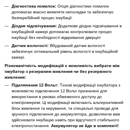
Діагностика помилок:
Опція діагностики помилок
допомагає вчасно виявляти неполадки та забезпечує
безперебійний процес інкубації.
Діодне підсвічування:
Додаткове діодне підсвічування в
інкубаційній камері допомагає контролювати процес
інкубації без необхідності відкривання дверцят.
Датчик вологості:
Вбудований датчик вологості
забезпечує оптимальний рівень вологості в інкубаційній
камері.
Різноманітність модифікацій є можливість вибрати між
інкубатор з резервним живлення чи без резервного
живлення:
Підключення 12 Вольт:
Тєнові модифікації інкубатора з
можливістю підключення 12 Вольт призначені для
використання в умовах обмеженого доступу до
електромережі. Ці модифікації включають альтернативний
блок живлення та керування, та спеціальні проводи для
зручного підключення до аккумулятора, дозволяючи вам
здійснювати інкубацію навіть при відсутності стабільного
електропостачання.
Аккумулятор не йде в комплекті!