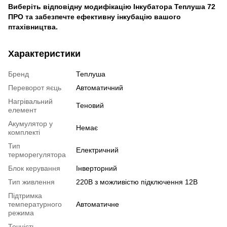
Виберіть відповідну модифікацію Інкубатора Теплуша 72
ПРО
та забезпечте ефективну інкубацію вашого
птахівництва.
Характеристики
Бренд
Теплуша
Переворот яєць
Автоматичний
Нагрівальний
Теновий
елемент
Акумулятор у
Немає
комплекті
Тип
Електричний
терморегулятора
Блок керування
Інверторний
Тип живлення
220В з можливістю підключення 12В
Підтримка
температурного
Автоматичне
режима
Точність