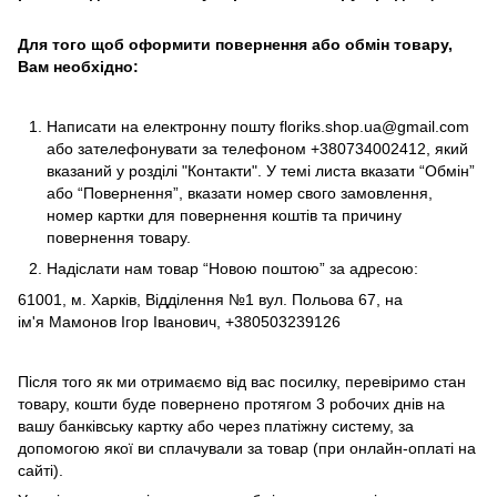
Для того щоб оформити повернення або обмін товару,
Вам необхідно:
Написати на електронну пошту
floriks.shop.ua@gmail.com
або зателефонувати за телефоном
+380734002412
, який
вказаний у розділі
"Контакти"
. У темі листа вказати “Обмін”
або “Повернення”, вказати номер свого замовлення,
номер картки для повернення коштів та причину
повернення товару.
Надіслати нам товар “Новою поштою” за адресою:
61001, м. Харків, Відділення №1 вул. Польова 67, на
ім'я Мамонов Ігор Іванович, +380503239126
Після того як ми отримаємо від вас посилку, перевіримо стан
товару, кошти буде повернено протягом 3 робочих днів на
вашу банківську картку або через платіжну систему, за
допомогою якої ви сплачували за товар (при онлайн-оплаті на
сайті).