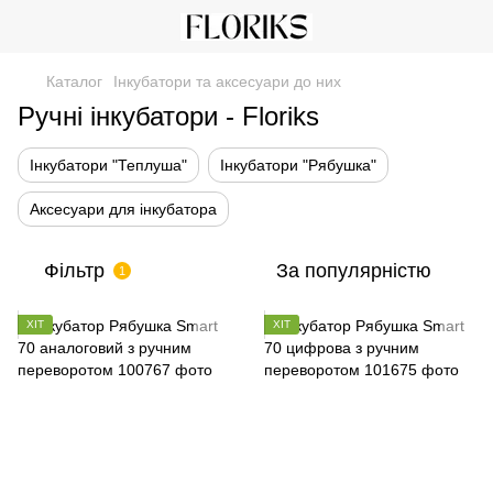
Каталог
Інкубатори та аксесуари до них
Ручні інкубатори - Floriks
Інкубатори "Теплуша"
Інкубатори "Рябушка"
Аксесуари для інкубатора
Фільтр
За популярністю
1
ХІТ
ХІТ