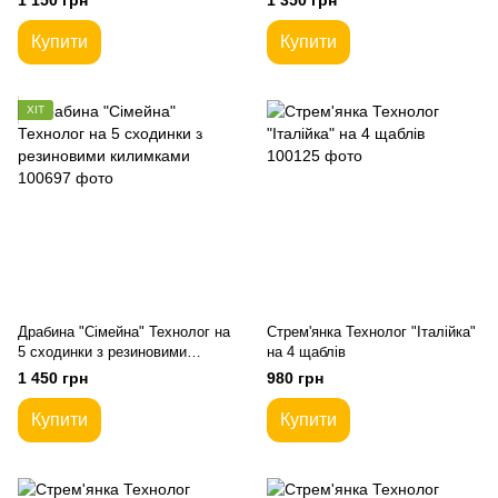
1 150 грн
1 350 грн
Купити
Купити
ХІТ
Драбина "Сімейна" Технолог на
Стрем'янка Технолог "Італійка"
5 сходинки з резиновими
на 4 щаблів
килимками
1 450 грн
980 грн
Купити
Купити