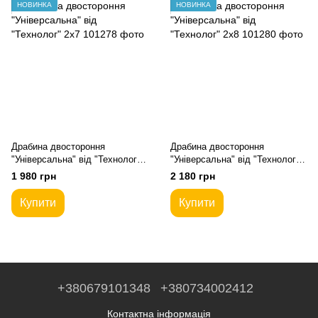
НОВИНКА
НОВИНКА
Драбина двостороння
Драбина двостороння
"Універсальна" від "Технолог"
"Універсальна" від "Технолог"
2х7
2х8
1 980 грн
2 180 грн
Купити
Купити
+380679101348
+380734002412
Контактна інформація