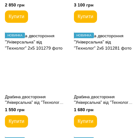
Універсальний Помічник
Універсальний Помічник
2 850 грн
3 100 грн
Купити
Купити
НОВИНКА
НОВИНКА
Драбина двостороння
Драбина двостороння
"Універсальна" від "Технолог"
"Універсальна" від "Технолог"
2х5
2х6
1 550 грн
1 680 грн
Купити
Купити