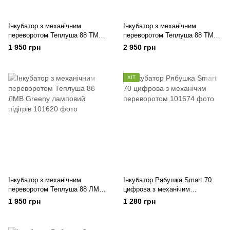
Інкубатор з механічним
Інкубатор з механічним
переворотом Теплуша 88 ТМВ
переворотом Теплуша 88 ТМВ
Greeny на 88 яєць
Greeny з можливістю
1 950 грн
2 950 грн
підключення 12В акумулятора
на 88 яєць
ХІТ
Інкубатор з механічним
Інкубатор Рябушка Smart 70
переворотом Теплуша 88 ЛМВ
цифрова з механічим
Greeny ламповий підігрів
переворотом
1 950 грн
1 280 грн