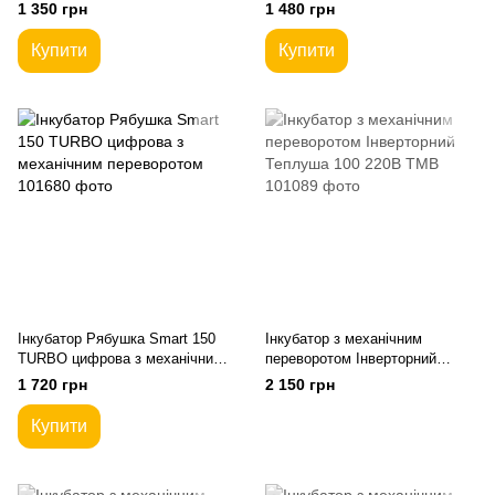
переворотом
переворотом
1 350 грн
1 480 грн
Купити
Купити
Інкубатор Рябушка Smart 150
Інкубатор з механічним
TURBO цифрова з механічним
переворотом Інверторний
переворотом
Теплуша 100 220В ТМВ
1 720 грн
2 150 грн
Купити