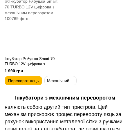
Інкубатор Рябушка Smart 70
TURBO 12V цифрова з
механічним переворотом
1 990 грн
Переворот яєць
Механічний
Інкубатори з механічним переворотом
являють собою другий тип пристроїв. Цей
механізм прискорює процес перевороту яєць за
рахунок використання металевої сітки з ручками
розміщеної на дні інкубатора, де розміщуються