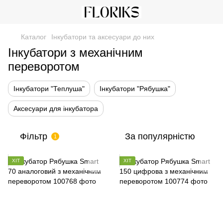
Каталог
Інкубатори та аксесуари до них
Інкубатори з механічним
переворотом
Інкубатори "Теплуша"
Інкубатори "Рябушка"
Аксесуари для інкубатора
Фільтр
За популярністю
1
ХІТ
ХІТ