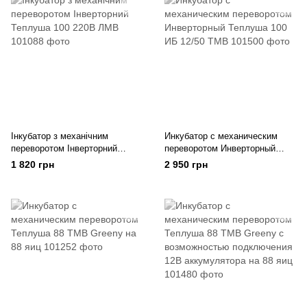
Інкубатор з механічним
Инкубатор с механическим
переворотом Інверторний
переворотом Инверторный
Теплуша 100 220В ЛМВ
Теплуша 100 ИБ 12/50 ТМВ
1 820 грн
2 950 грн