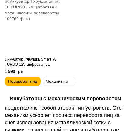
Инкубатор Рябушка Smart 70
TURBO 12V цифровая с
механическим переворотом
1 990 грн
Переворот яиц
Механічний
Инкубаторы с механическим переворотом
представляют собой второй тип устройств. Этот
механизм ускоряет процесс переворота яиц за
счет использования металлической сетки с
ручками, размещенной на дне инкубатора, где