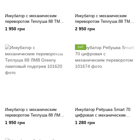
Инкубатор с механическим
Инкубатор с механическим
переворотом Теплуша 88 ТМВ
переворотом Теплуша 88 ТМВ
Greeny на 88 яиц
Greeny с возможностью
1 950 грн
2 950 грн
подключения 12В
аккумулятора на 88 яиц
ХИТ
Инкубатор с механическим
Инкубатор Рябушка Smart 70
переворотом Теплуша 88 ЛМВ
цифровая с механическим
Greeny ламповый подогрев
переворотом
1 950 грн
1 280 грн