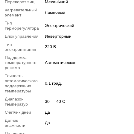
Переворот яиц
Механічний
нагревательный
Ламповый
элемент
Тип
Электрический
терморегулятора
Блок управления
Инверторный
Тип
220 В
электропитания
Поддержка
температурного
Автоматическое
режима
Точность
автоматического
0.1 град.
поддержания
температуры
Диапазон
30 — 40 С
температур
Счетчик дней
Да
Датчик
Да
влажности
Поддержка