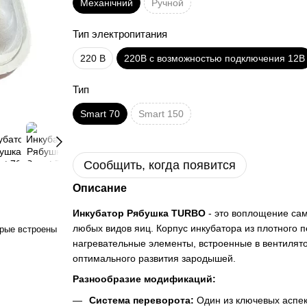
Механічний
Ручной
Тип электропитания
220 В
220В с возможностью подключения 12В
Тип
Smart 70
Smart 150
Сообщить, когда появится
Описание
Инкубатор Рябушка TURBO
- это воплощение са
любых видов яиц. Корпус инкубатора из плотного 
орые встроены
нагревательные элементы, встроенные в вентилято
оптимального развития зародышей.
Разнообразие модификаций:
Система переворота:
Один из ключевых аспек