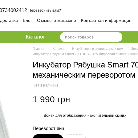
0734002412
Перезвонить вам?
 доставка
Блог
Отзывы о магазине
Контактная информация
ика конфиденциальности и безопасности
Каталог
Главная
Каталог
Инкубаторы и аксессуары к ним
Инку
Инкубатор Рябушка Smart 70 TURBO 12V цифровая с механическ
Инкубатор Рябушка Smart 
механическим переворотом
Нет в наличии
1 990 грн
Войти
для отображения накопительной скидки
%
Переворот яиц