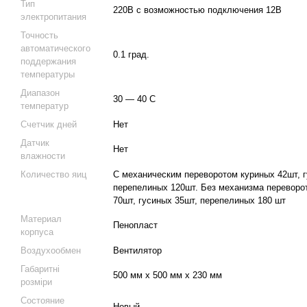
Тип
220В с возможностью подключения 12В
электропитания
Точность
автоматического
0.1 град.
поддержания
температуры
Диапазон
30 — 40 С
температур
Счетчик дней
Нет
Датчик
Нет
влажности
Количество яиц
С механическим переворотом куриных 42шт, г
перепелиных 120шт. Без механизма переворо
70шт, гусиных 35шт, перепелиных 180 шт
Материал
Пенопласт
корпуса
Воздухообмен
Вентилятор
Габаритні
500 мм х 500 мм х 230 мм
розміри
Состояние
Новый