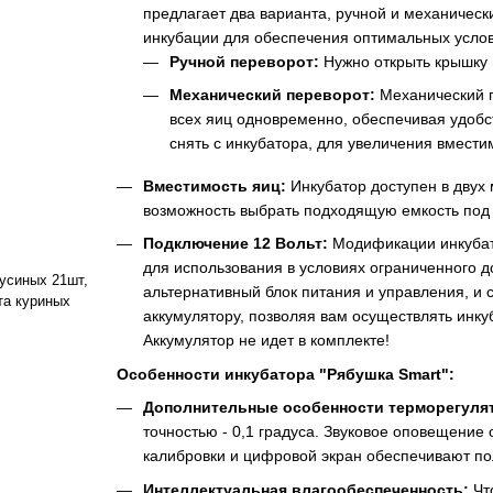
предлагает два варианта, ручной и механическ
инкубации для обеспечения оптимальных услов
Ручной переворот:
Нужно открыть крышку 
Механический переворот:
Механический п
всех яиц одновременно, обеспечивая удобс
снять с инкубатора, для увеличения вмести
Вместимость яиц:
Инкубатор доступен в двух 
возможность выбрать подходящую емкость под 
Подключение 12 Вольт:
Модификации инкубат
для использования в условиях ограниченного д
усиных 21шт,
альтернативный блок питания и управления, и
та куриных
аккумулятору, позволяя вам осуществлять инку
Аккумулятор не идет в комплекте!
Особенности инкубатора "Рябушка Smart":
Дополнительные особенности терморегуля
точностью - 0,1 градуса. Звуковое оповещение
калибровки и цифровой экран обеспечивают по
Интеллектуальная влагообеспеченность:
Чт