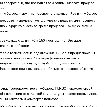
ий поворот яиц, что позволяет вам оптимизировать процесс
ий.
инкубатора и вручную перевернуть каждое яйцо в инкубаторе.
ереворот использует металлическую решетку для поворота
тво и эффективность во время процесса. Так же ее можно
мости.
модификациях: для 70 и 150 куриных яиц. Это дает
ваши потребности.
ора с возможностью подключения 12 Вольт предназначены
оступа к электросети. Эти модификации включают
 специальные провода для удобного подключения к
бацию даже при отсутствии стабильного электроснабжения.
тора:
Терморегулятор инкубатора TURBO поражает своей
 об отклонении от заданной температуры, возможность ручной
лный контроль и комфорт в пользовании.
обы обеспечить идеальные условия для инкубации, инкубатор