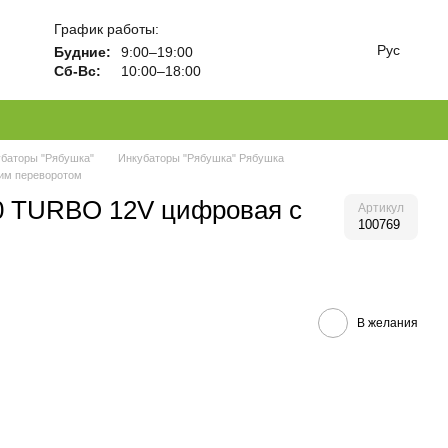
График работы:
Рус
Будние:
9:00–19:00
Сб-Вс:
10:00–18:00
баторы "Рябушка"
Инкубаторы "Рябушка" Рябушка
им переворотом
70 TURBO 12V цифровая с
Артикул
100769
В желания