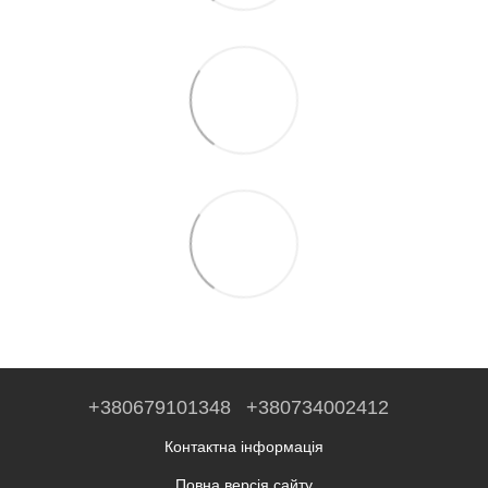
+380679101348
+380734002412
Контактна інформація
Повна версія сайту