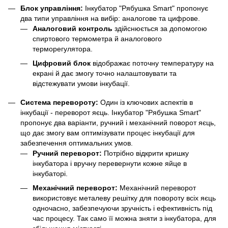
Блок управління:
Інкубатор "Рябушка Smart" пропонує
два типи управління на вибір: аналогове та цифрове.
Аналоговий контроль
здійснюється за допомогою
спиртового термометра й аналогового
терморегулятора.
Цифровий блок
відображає поточну температуру на
екрані й дає змогу точно налаштовувати та
відстежувати умови інкубації.
Система перевороту:
Один із ключових аспектів в
інкубації - переворот яєць. Інкубатор "Рябушка Smart"
пропонує два варіанти, ручний і механічний поворот яєць,
що дає змогу вам оптимізувати процес інкубації для
забезпечення оптимальних умов.
Ручний переворот:
Потрібно відкрити кришку
інкубатора і вручну перевернути кожне яйце в
інкубаторі.
Механічний переворот:
Механічний переворот
використовує металеву решітку для повороту всіх яєць
одночасно, забезпечуючи зручність і ефективність під
час процесу. Так само її можна зняти з інкубатора, для