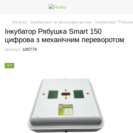
Каталог
Інкубатори та аксесуари до них
Інкубатори "Рябушк
Інкубатор Рябушка Smart 150
цифрова з механічним переворотом
Артикул:
100774
ХІТ