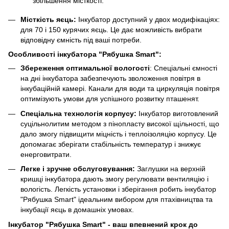
збільшення місткості.
Місткість яєць:
Інкубатор доступний у двох модифікаціях:
для 70 і 150 курячих яєць. Це дає можливість вибрати
відповідну ємність під ваші потреби.
Особливості інкубатора "Рябушка Smart":
Збереження оптимальної вологості
: Спеціальні ємності
на дні інкубатора забезпечують зволоження повітря в
інкубаційній камері. Канали для води та циркуляція повітря
оптимізують умови для успішного розвитку пташенят.
Спеціальна технологія корпусу:
Інкубатор виготовлений
суцільнолитим методом з пінопласту високої щільності, що
дало змогу підвищити міцність і теплоізоляцію корпусу. Це
допомагає зберігати стабільність температур і знижує
енерговитрати.
Легке і зручне обслуговування:
Заглушки на верхній
кришці інкубатора дають змогу регулювати вентиляцію і
вологість. Легкість установки і зберігання робить інкубатор
"Рябушка Smart" ідеальним вибором для птахівництва та
інкубації яєць в домашніх умовах.
Інкубатор "Рябушка Smart" - ваш впевнений крок до