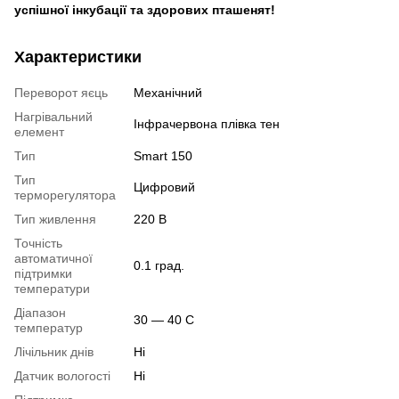
успішної інкубації та здорових пташенят!
Характеристики
Переворот яєць
Механічний
Нагрівальний
Інфрачервона плівка тен
елемент
Тип
Smart 150
Тип
Цифровий
терморегулятора
Тип живлення
220 В
Точність
автоматичної
0.1 град.
підтримки
температури
Діапазон
30 — 40 С
температур
Лічільник днів
Ні
Датчик вологості
Ні