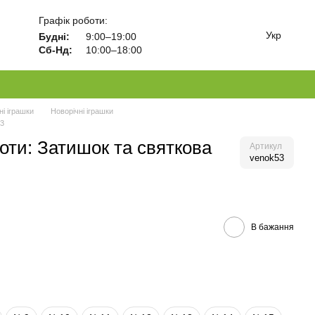
Графік роботи:
Укр
Будні:
9:00–19:00
Сб-Нд:
10:00–18:00
ні іграшки
Новорічні іграшки
53
оти: Затишок та святкова
Артикул
venok53
В бажання