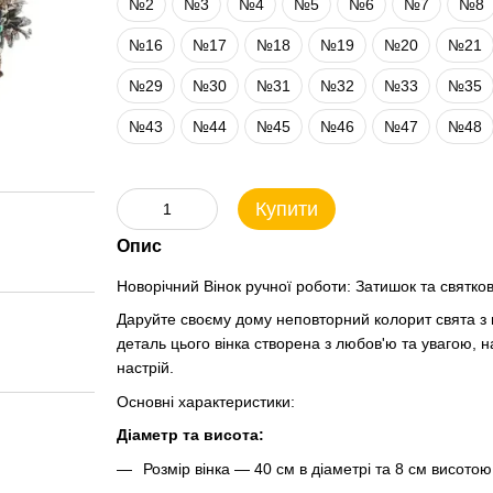
№2
№3
№4
№5
№6
№7
№8
№16
№17
№18
№19
№20
№21
№29
№30
№31
№32
№33
№35
№43
№44
№45
№46
№47
№48
Купити
Опис
Новорічний Вінок ручної роботи: Затишок та святко
Даруйте своєму дому неповторний колорит свята з
деталь цього вінка створена з любов'ю та увагою,
настрій.
Основні характеристики:
Діаметр та висота:
Розмір вінка — 40 см в діаметрі та 8 см висото