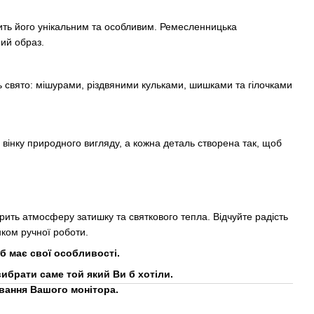
ить його унікальним та особливим. Ремесленницька
ний образ.
 свято: мішурами, різдвяними кульками, шишками та гілочками
є вінку природного вигляду, а кожна деталь створена так, щоб
орить атмосферу затишку та святкового тепла. Відчуйте радість
нком ручної роботи.
б має свої особливості.
ибрати саме той який Ви б хотіли.
вання Вашого монітора.