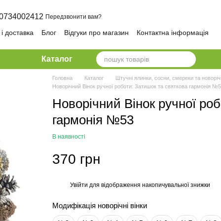
0734002412
Передзвонити вам?
і доставка
Блог
Відгуки про магазин
Контактна інформація
олітика конфіденційності та безпеки
Каталог
Головна
Каталог
Штучні ялинки, сосни, смереки та новоріч
Новорічний Вінок ручної роботи: Затишок та святкова гармонія №
Новорічний Вінок ручної роб
гармонія №53
В наявності
370 грн
Увійти
для відображення накопичувальної знижки
%
Модифікація новорічні вінки