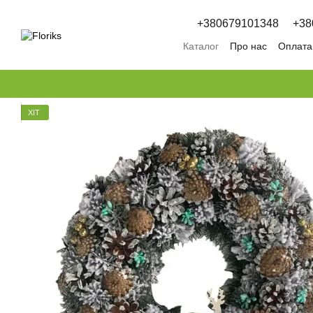
Перейти к основному контенту
+380679101348
+38
Каталог
Про нас
Оплата 
Обмін та повернення
П
ХІТ