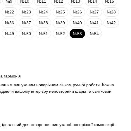
№9
№10
№11
№12
№13
№14
№15
№22
№23
№24
№25
№26
№27
№28
№36
№37
№38
№39
№40
№41
№42
№49
№50
№51
№52
№53
№54
ва гармонія
 нашим вишуканим новорічним вінком ручної роботи. Кожна
 надаючи вашому інтер'єру неповторний шарм та святковий
ю, ідеальний для створення вишуканої новорічної композиції.