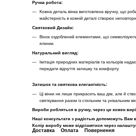
Ручна робота:
Кожна деталь вінка виготовлена вручну, що роб
майстерність в кожній деталі створює неповтор
Святковий Дизайн:
Вінок оздоблений елементами, що символізують
ялинки.
Натуральний вигляд:
Імітація природних матеріалів та кольорів нада
передати відчуття затишку та комфорту.
Затишок та святкова елегантність:
Ці вінки не лише прикрасить ваш дім, але й ств
святкування разом із стильним та унікальним ві
Вироби робляться в ручну, через це кожен вирі
Наші консультати з радістью допоможуть Вам в
Колір виробу може відрізнятися через налашту
Доставка
Оплата
Повернення