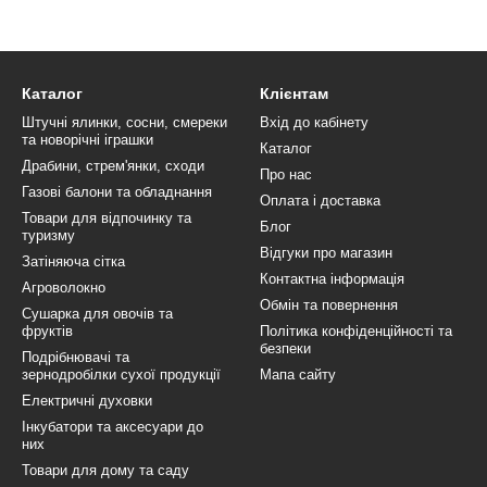
Каталог
Клієнтам
Штучні ялинки, сосни, смереки
Вхід до кабінету
та новорічні іграшки
Каталог
Драбини, стрем'янки, сходи
Про нас
Газові балони та обладнання
Оплата і доставка
Товари для відпочинку та
Блог
туризму
Відгуки про магазин
Затіняюча сітка
Контактна інформація
Агроволокно
Обмін та повернення
Сушарка для овочів та
фруктів
Політика конфіденційності та
безпеки
Подрібнювачі та
зернодробілки сухої продукції
Мапа сайту
Електричні духовки
Інкубатори та аксесуари до
них
Товари для дому та саду