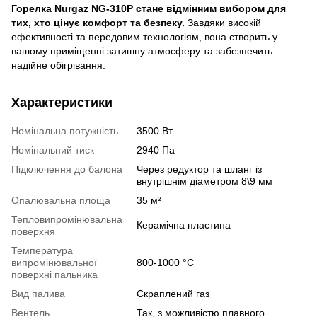
Горелка Nurgaz NG-310P стане відмінним вибором для
тих, хто цінує комфорт та безпеку.
Завдяки високій
ефективності та передовим технологіям, вона створить у
вашому приміщенні затишну атмосферу та забезпечить
надійне обігрівання.
Характеристики
Номінальна потужність
3500 Вт
Номінальний тиск
2940 Па
Підключення до балона
Через редуктор та шланг із
внутрішнім діаметром 8\9 мм
Опалювальна площа
35 м²
Тепловипромінювальна
Керамічна пластина
поверхня
Температура
випромінювальної
800-1000 °C
поверхні пальника
Вид палива
Скраплений газ
Вентель
Так, з можливістю плавного