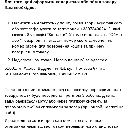
Для того щоб оформити повернення або обмін товару,
Вам необхідно:
Написати на електронну пошту
floriks.shop.ua@gmail.com
або зателефонувати за телефоном
+380734002412
, який
вказаний у розділі
"Контакти"
. У темі листа вказати “Обмін”
або “Повернення”, вказати номер свого замовлення,
номер картки для повернення коштів та причину
повернення товару.
Надіслати нам товар “Новою поштою” за адресою:
61001, м. Харків, Відділення №1 вул. Польова 67, на
ім'я Мамонов Ігор Іванович, +380503239126
Після того як ми отримаємо від вас посилку, перевіримо стан
товару, кошти буде повернено протягом 3 робочих днів на
вашу банківську картку або через платіжну систему, за
допомогою якої ви сплачували за товар (при онлайн-оплаті на
сайті).
У разі коли ви хотіли провести обмін товару, то після
отримання нами від вас товару, перевірки його стану, товар