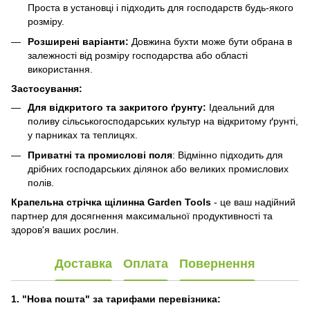
Проста в установці і підходить для господарств будь-якого
розміру.
Розширені варіанти:
Довжина бухти може бути обрана в
залежності від розміру господарства або області
використання.
Застосування:
Для відкритого та закритого ґрунту:
Ідеальний для
поливу сільськогосподарських культур на відкритому ґрунті,
у парниках та теплицях.
Приватні та промислові поля
: Відмінно підходить для
дрібних господарських ділянок або великих промислових
полів.
Крапельна стрічка щілинна Garden Tools
- це ваш надійний
партнер для досягнення максимальної продуктивності та
здоров'я ваших рослин.
Доставка
Оплата
Повернення
1. "Нова пошта" за тарифами перевізника: