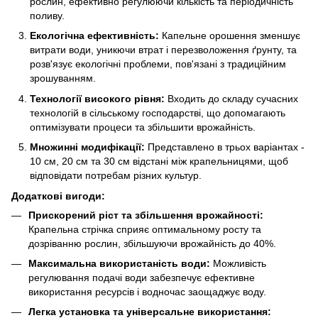
рослин, ефективно регулюючи кількість та періодичність
поливу.
Екологічна ефективність:
Капельне орошення зменшує
витрати води, уникючи втрат і перезволоження ґрунту, та
розв'язує екологічні проблеми, пов'язані з традиційним
зрошуванням.
Технології високого рівня:
Входить до складу сучасних
технологій в сільському господарстві, що допомагають
оптимізувати процеси та збільшити врожайність.
Множинні модифікації:
Представлено в трьох варіантах -
10 см, 20 см та 30 см відстані між крапельницями, щоб
відповідати потребам різних культур.
Додаткові вигоди:
Прискорений ріст та збільшення врожайності:
Крапельна стрічка сприяє оптимальному росту та
дозріванню рослин, збільшуючи врожайність до 40%.
Максимальна використаність води:
Можливість
регулювання подачі води забезпечує ефективне
використання ресурсів і водночас заощаджує воду.
Легка установка та універсальне використання: