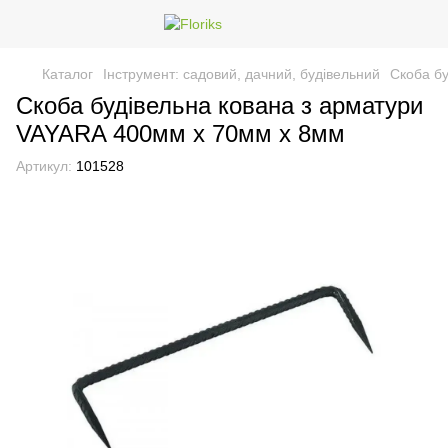
Каталог
Інструмент: садовий, дачний, будівельний
Скоба бу
Скоба будівельна кована з арматури
VAYARA 400мм х 70мм х 8мм
Артикул:
101528