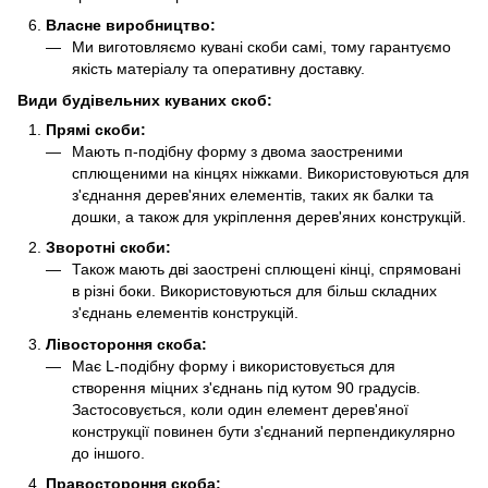
Власне виробництво:
Ми виготовляємо кувані скоби самі, тому гарантуємо
якість матеріалу та оперативну доставку.
Види будівельних куваних скоб:
Прямі скоби:
Мають п-подібну форму з двома заостреними
сплющеними на кінцях ніжками. Використовуються для
з'єднання дерев'яних елементів, таких як балки та
дошки, а також для укріплення дерев'яних конструкцій.
Зворотні скоби:
Також мають дві заострені сплющені кінці, спрямовані
в різні боки. Використовуються для більш складних
з'єднань елементів конструкцій.
Лівостороння скоба:
Має L-подібну форму і використовується для
створення міцних з'єднань під кутом 90 градусів.
Застосовується, коли один елемент дерев'яної
конструкції повинен бути з'єднаний перпендикулярно
до іншого.
Правостороння скоба: