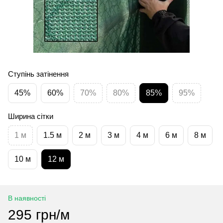
Ступінь затінення
45%
60%
70%
80%
85%
95%
Ширина сітки
1 м
1.5 м
2 м
3 м
4 м
6 м
8 м
10 м
12 м
В наявності
295 грн/м