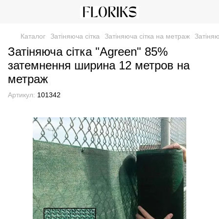
Каталог
Затіняюча сітка
Затіняюча сітка на метраж
Затіня
Затіняюча сітка "Agreen" 85%
затемнення ширина 12 метров на
метраж
Артикул:
101342