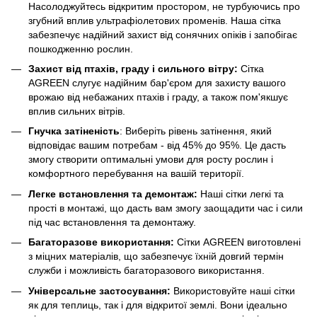
Насолоджуйтесь відкритим простором, не турбуючись про
згубний вплив ультрафіолетових променів. Наша сітка
забезпечує надійний захист від сонячних опіків і запобігає
пошкодженню рослин.
Захист від птахів, граду і сильного вітру:
Сітка
AGREEN слугує надійним бар'єром для захисту вашого
врожаю від небажаних птахів і граду, а також пом'якшує
вплив сильних вітрів.
Гнучка затіненість
: Виберіть рівень затінення, який
відповідає вашим потребам - від 45% до 95%. Це дасть
змогу створити оптимальні умови для росту рослин і
комфортного перебування на вашій території.
Легке встановлення та демонтаж:
Наші сітки легкі та
прості в монтажі, що дасть вам змогу заощадити час і сили
під час встановлення та демонтажу.
Багаторазове використання:
Сітки AGREEN виготовлені
з міцних матеріалів, що забезпечує їхній довгий термін
служби і можливість багаторазового використання.
Універсальне застосування:
Використовуйте наші сітки
як для теплиць, так і для відкритої землі. Вони ідеально