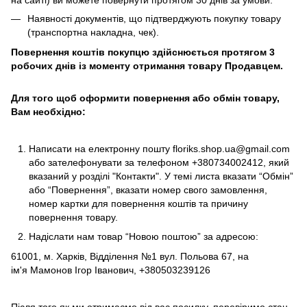
на сайті) ви можете повернути протягом 30 днів за умови:
Наявності документів, що підтверджують покупку товару
(транспортна накладна, чек).
Повернення коштів покупцю здійснюється протягом 3
робочих днів із моменту отримання товару Продавцем.
Для того щоб оформити повернення або обмін товару,
Вам необхідно:
Написати на електронну пошту
floriks.shop.ua@gmail.com
або зателефонувати за телефоном
+380734002412
, який
вказаний у розділі
"Контакти"
. У темі листа вказати “Обмін”
або “Повернення”, вказати номер свого замовлення,
номер картки для повернення коштів та причину
повернення товару.
Надіслати нам товар “Новою поштою” за адресою:
61001, м. Харків, Відділення №1 вул. Польова 67, на
ім'я Мамонов Ігор Іванович, +380503239126
Після того як ми отримаємо від вас посилку, перевіримо стан