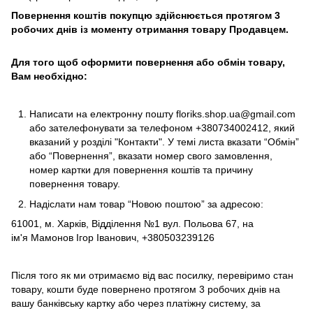
Повернення коштів покупцю здійснюється протягом 3
робочих днів із моменту отримання товару Продавцем.
Для того щоб оформити повернення або обмін товару,
Вам необхідно:
Написати на електронну пошту
floriks.shop.ua@gmail.com
або зателефонувати за телефоном
+380734002412
, який
вказаний у розділі
"Контакти"
. У темі листа вказати “Обмін”
або “Повернення”, вказати номер свого замовлення,
номер картки для повернення коштів та причину
повернення товару.
Надіслати нам товар “Новою поштою” за адресою:
61001, м. Харків, Відділення №1 вул. Польова 67, на
ім'я Мамонов Ігор Іванович, +380503239126
Після того як ми отримаємо від вас посилку, перевіримо стан
товару, кошти буде повернено протягом 3 робочих днів на
вашу банківську картку або через платіжну систему, за