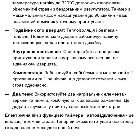
температура нагріву до 320°C дозволить створювати
різноманітні страви з бездоганним результатом. Таймер з
максимальним часом налаштування до 90 хвилин - ваш
незамінний помічник у точному приготуванні.
Подвійне скло дверцят
: Теплоізоляція і безпека -
головне. Подвійне скло дверцят забезпечує надійну
теплоізоляцію і додає елегантності дизайну.
Внутрішнє освітлення
: Спостерігайте за процесом
приготування завдяки внутрішньому освітленню, не
відчиняючи дверцята.
Комплектація
: Забезпечуйте собі безмежні можливості з 2
протавнями та 1 решіткою, що дозволяє готувати кілька
страв одночасно.
Два тени
: Використовуйте два нагрівальних елемента -
верхній та нижній, комбінуючи їх за вашим бажанням. Це
додасть гнучкості у приготуванні різноманітних страв.
Електрична піч з функцією таймера і автовідключення
- це
інновації в кожній страві. Тепер ви зможете готувати без стресу
і з задоволенням завдяки нашій печі.