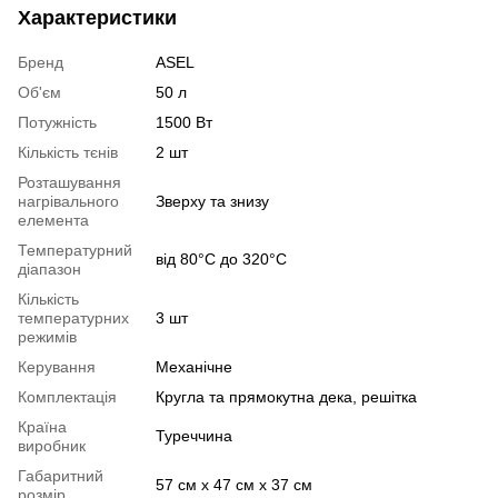
Характеристики
Бренд
ASEL
Об'єм
50 л
Потужність
1500 Вт
Кількість тєнів
2 шт
Розташування
нагрівального
Зверху та знизу
елемента
Температурний
від 80°С до 320°С
діапазон
Кількість
температурних
3 шт
режимів
Керування
Механічне
Комплектація
Кругла та прямокутна дека, решітка
Країна
Туреччина
виробник
Габаритний
57 см х 47 см х 37 см
розмір