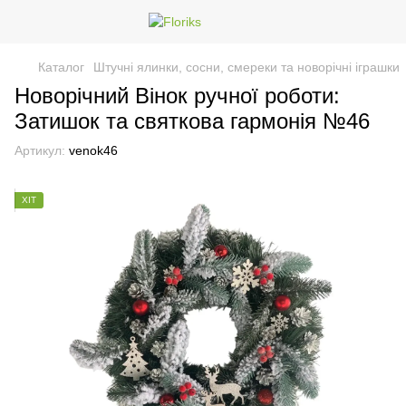
Каталог
Штучні ялинки, сосни, смереки та новорічні іграшки
Новорічний Вінок ручної роботи:
Затишок та святкова гармонія №46
Артикул:
venok46
ХІТ