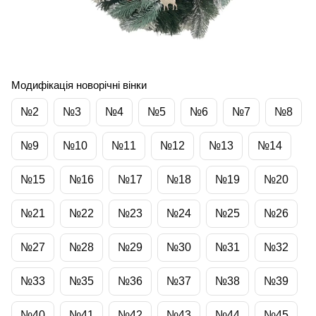
Модифікація новорічні вінки
№2
№3
№4
№5
№6
№7
№8
№9
№10
№11
№12
№13
№14
№15
№16
№17
№18
№19
№20
№21
№22
№23
№24
№25
№26
№27
№28
№29
№30
№31
№32
№33
№35
№36
№37
№38
№39
№40
№41
№42
№43
№44
№45