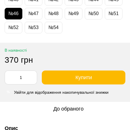
№46
№47
№48
№49
№50
№51
№52
№53
№54
В наявності
370 грн
Купити
Увійти
для відображення накопичувальної знижки
%
До обраного
Опис