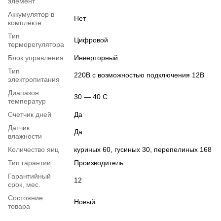
элемент
Аккумулятор в
Нет
комплекте
Тип
Цифровой
терморегулятора
Блок управления
Инверторный
Тип
220В с возможностью подключения 12В
электропитания
Диапазон
30 — 40 С
температур
Счетчик дней
Да
Датчик
Да
влажности
Количество яиц
куриных 60, гусиных 30, перепелиных 168
Тип гарантии
Производитель
Гарантийный
12
срок, мес.
Состояние
Новый
товара