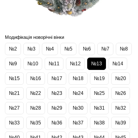
Модифікація новорічні вінки
№2
№3
№4
№5
№6
№7
№8
№9
№10
№11
№12
№13
№14
№15
№16
№17
№18
№19
№20
№21
№22
№23
№24
№25
№26
№27
№28
№29
№30
№31
№32
№33
№35
№36
№37
№38
№39
№40
№41
№42
№43
№44
№45