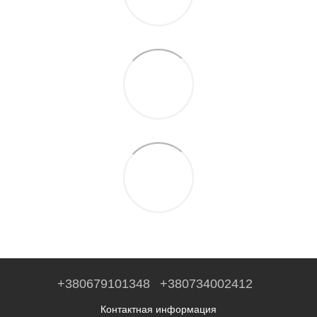
+380679101348
+380734002412
Контактная информация