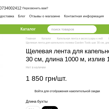
0734002412
Перезвонить вам?
 доставка
Блог
Отзывы о магазине
Контактная информация
ика конфиденциальности и безопасности
Каталог
Главная
Каталог
Капельная лента и аксессуары к ней
Щелевая лента для капельного полива Garden Tools шаг 30 см, дли
Щелевая лента для капельно
30 см, длина 1000 м, излив 1
Нет в наличии
1 850 грн/шт.
Войти
для отображения накопительной скидки
%
Длина бухты