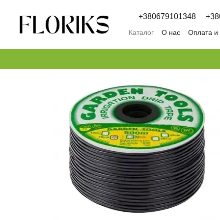
Перейти к основному контенту
+380679101348
+38
Каталог
О нас
Оплата и
Обмен и возврат
Полит