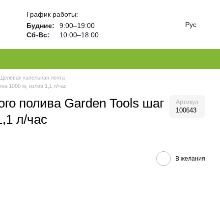
График работы:
Рус
Будние:
9:00–19:00
Сб-Вс:
10:00–18:00
Щелевая капельная лента
на 1000 м, излив 1,1 л/час
го полива Garden Tools шаг
Артикул
100643
,1 л/час
В желания