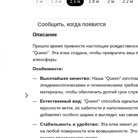
1 м
1.3 м
1.5 м
1.8 м
2 м
2.2 м
Сообщить, когда появится
Описание
Пришло время привнести настоящее рождественско
"Queen". Эта елка создана, чтобы превратить ваш
атмосферы.
Особенности:
Высочайшее качество:
Наша "Queen" изготовл
эпидемиологическими и гигиеническими требов
материалы, чтобы обеспечить долгий срок служ
Естественный вид:
"Queen" способна идеальн
ярусности веток, их набитости и наполненност
добавляет особого шарма и выглядит, как свежи
Стабильность и удобство:
Эта елка имеет ус
на любой поверхности или возвышенности. Это 
вашего праздничного уголка.