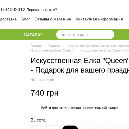
0734002412
Перезвонить вам?
 доставка
Блог
Отзывы о магазине
Контактная информация
ика конфиденциальности и безопасности
Каталог
Главная
Каталог
Искусственные елки, сосны, ели и новог
Искусственная Елка "Queen"
Искусственная Елка "Queen" с б
Искусственная Елка "Queen
- Подарок для вашего празд
Нет в наличии
740 грн
Войти
для отображения накопительной скидки
%
Высота