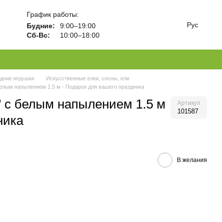
График работы:
Рус
Будние:
9:00–19:00
Сб-Вс:
10:00–18:00
одние игрушки
Искусственные елки, сосны, ели
елым напылением 1.5 м - Подарок для вашего праздника
" с белым напылением 1.5 м
Артикул
101587
ника
В желания