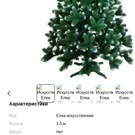
Характеристики
Вид
Елка искусственная
Высота
1.5 м
Шишки
Нет