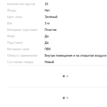
Количество ярусов
10
Ягоды
Нет
Цвет хвои
Зелёный
Вес
3 кг
Материал подставки
Пластик
Иней
Да
Подставка
Да
Материал хвои
ПВХ
Область применения
Внутри помещения и на открытом воздухе
Состояние товара
Новый