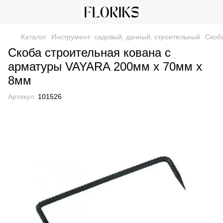
Каталог
Инструмент: садовый, дачный, строительный
Скоб
Скоба строительная кована с
арматуры VAYARA 200мм х 70мм х
8мм
Артикул:
101526