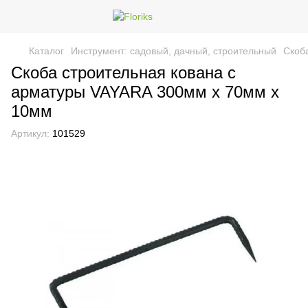
Каталог
Инструмент: садовый, дачный, строительный
Скоб
Скоба строительная кована с
арматуры VAYARA 300мм х 70мм х
10мм
Артикул:
101529