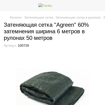
Каталог
Затеняющая сетка
Затеняющая сетка в рулонах
З
Затеняющая сетка "Agreen" 60%
затемнения ширина 6 метров в
рулонах 50 метров
Артикул:
100726