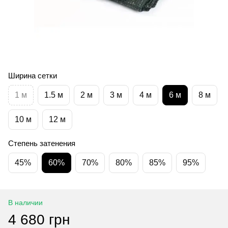
Ширина сетки
1 м
1.5 м
2 м
3 м
4 м
6 м
8 м
10 м
12 м
Степень затенения
45%
60%
70%
80%
85%
95%
В наличии
4 680 грн