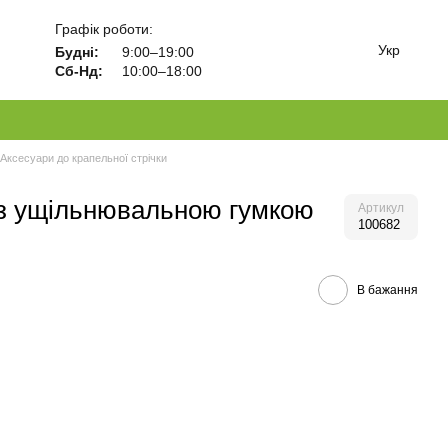
Графік роботи:
Укр
Будні:
9:00–19:00
Сб-Нд:
10:00–18:00
Аксесуари до крапельної стрічки
e з ущільнювальною гумкою
Артикул
100682
В бажання