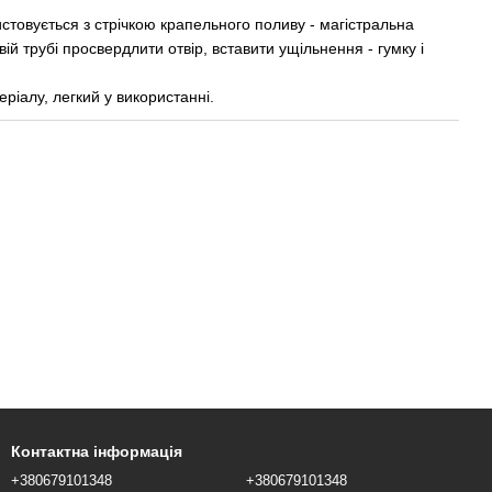
товується з стрічкою крапельного поливу - магістральна
ій трубі просвердлити отвір, вставити ущільнення - гумку і
ріалу, легкий у використанні.
Контактна інформація
+380679101348
+380679101348