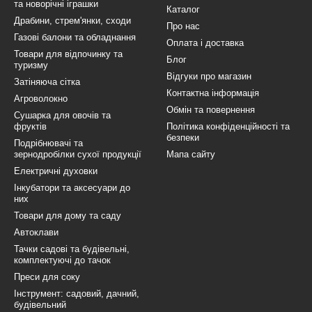
та новорічні іграшки
Каталог
Драбини, стрем'янки, сходи
Про нас
Газові балони та обладнання
Оплата і доставка
Товари для відпочинку та
Блог
туризму
Відгуки про магазин
Затіняюча сітка
Контактна інформація
Агроволокно
Обмін та повернення
Сушарка для овочів та
фруктів
Політика конфіденційності та
безпеки
Подрібнювачі та
зернодробілки сухої продукції
Мапа сайту
Електричні духовки
Інкубатори та аксесуари до
них
Товари для дому та саду
Автоклави
Тачки садові та будівельні,
комплектуючі до тачок
Преси для соку
Інструмент: садовий, дачний,
будівельний