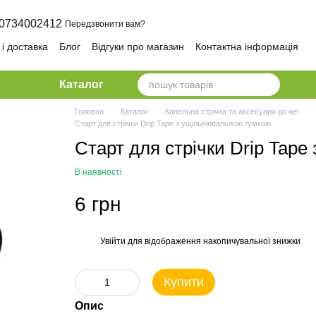
0734002412
Передзвонити вам?
і доставка
Блог
Відгуки про магазин
Контактна інформація
олітика конфіденційності та безпеки
Каталог
Головна
Каталог
Капельна стрічка та аксесуари до неї
Старт для стрічки Drip Tape з ущільнювальною гумкою
Старт для стрічки Drip Tap
В наявності
6 грн
Увійти
для відображення накопичувальної знижки
%
Купити
Опис