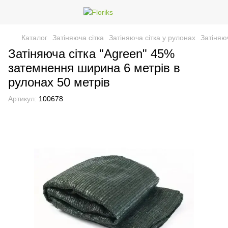
Каталог
Затіняюча сітка
Затіняюча сітка у рулонах
Затіняю
Затіняюча сітка "Agreen" 45%
затемнення ширина 6 метрів в
рулонах 50 метрів
Артикул:
100678