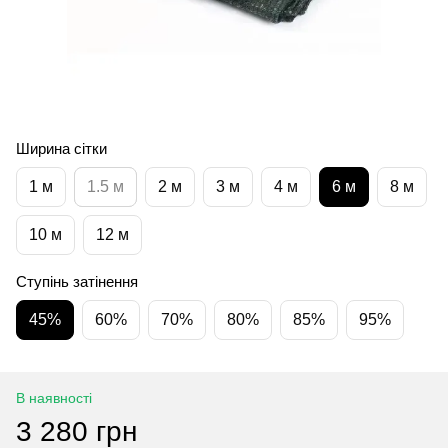
Ширина сітки
1 м
1.5 м
2 м
3 м
4 м
6 м
8 м
10 м
12 м
Ступінь затінення
45%
60%
70%
80%
85%
95%
В наявності
3 280 грн