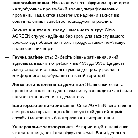
випромінювання:
Насолоджуйтесь відкритим простором,
не турбуючись про згубний вплив ультрафіолетових
променів. Наша сітка забезпечує надійний захист від
сонячних опіків і запобігає пошкодженню рослин.
Захист від птахів, граду і сильного вітру:
Сітка
AGREEN слугує надійним бар'єром для захисту вашого
врожаю від небажаних птахів і граду, а також пом'якшує
вплив сильних вітрів.
Гнучка затіненість
: Виберіть рівень затінення, який
відповідає вашим потребам - від 45% до 95%. Це дасть
змогу створити оптимальні умови для росту рослин і
комфортного перебування на вашій території.
Легке встановлення та демонтаж:
Наші сітки легкі та
прості в монтажі, що дасть вам змогу заощадити час і сили
під час встановлення та демонтажу.
Багаторазове використання:
Сітки AGREEN виготовлені
з міцних матеріалів, що забезпечує їхній довгий термін
служби і можливість багаторазового використання.
Універсальне застосування:
Використовуйте наші сітки
як для теплиць, так і для відкритої землі. Вони ідеально