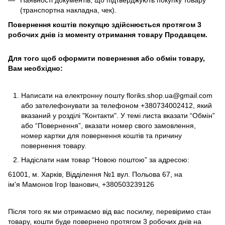
Наявності документів, що підтверджують покупку товару
(транспортна накладна, чек).
Повернення коштів покупцю здійснюється протягом 3
робочих днів із моменту отримання товару Продавцем.
Для того щоб оформити повернення або обмін товару,
Вам необхідно:
Написати на електронну пошту
floriks.shop.ua@gmail.com
або зателефонувати за телефоном
+380734002412
, який
вказаний у розділі
"Контакти"
. У темі листа вказати “Обмін”
або “Повернення”, вказати номер свого замовлення,
номер картки для повернення коштів та причину
повернення товару.
Надіслати нам товар “Новою поштою” за адресою:
61001, м. Харків, Відділення №1 вул. Польова 67, на
ім'я Мамонов Ігор Іванович, +380503239126
Після того як ми отримаємо від вас посилку, перевіримо стан
товару, кошти буде повернено протягом 3 робочих днів на