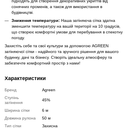
підходять для створення декоративних укриттів від
сонячних променів, а також для використання в
будівництві.
Зниження температури:
Наша затіняюча сітка здатна
зменшити температуру на вашій території на 10 градусів,
що створює комфортні умови для перебування в спекотну
погоду.
Захистіть себе та свої культури за допомогою AGREEN
затіняючої сітки - надійного та зручного рішення для вашого
будинку, дачі та бізнесу. Створіть ідеальну атмосферу та
забезпечте комфортний простір з нами!
Характеристики
Бренд
Agreen
Ступінь
45%
затінення
Ширина сітки
6 м
Довжина рулона
50 м
Тип сітки
Захисна