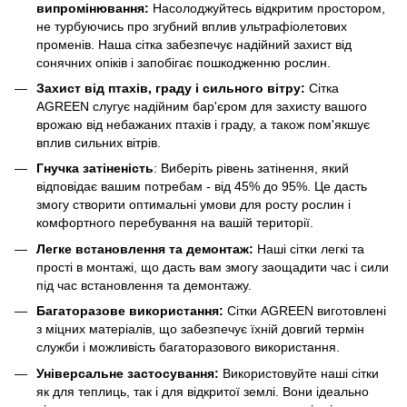
випромінювання:
Насолоджуйтесь відкритим простором,
не турбуючись про згубний вплив ультрафіолетових
променів. Наша сітка забезпечує надійний захист від
сонячних опіків і запобігає пошкодженню рослин.
Захист від птахів, граду і сильного вітру:
Сітка
AGREEN слугує надійним бар'єром для захисту вашого
врожаю від небажаних птахів і граду, а також пом'якшує
вплив сильних вітрів.
Гнучка затіненість
: Виберіть рівень затінення, який
відповідає вашим потребам - від 45% до 95%. Це дасть
змогу створити оптимальні умови для росту рослин і
комфортного перебування на вашій території.
Легке встановлення та демонтаж:
Наші сітки легкі та
прості в монтажі, що дасть вам змогу заощадити час і сили
під час встановлення та демонтажу.
Багаторазове використання:
Сітки AGREEN виготовлені
з міцних матеріалів, що забезпечує їхній довгий термін
служби і можливість багаторазового використання.
Універсальне застосування:
Використовуйте наші сітки
як для теплиць, так і для відкритої землі. Вони ідеально