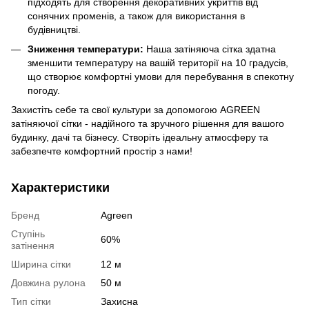
підходять для створення декоративних укриттів від
сонячних променів, а також для використання в
будівництві.
Зниження температури:
Наша затіняюча сітка здатна
зменшити температуру на вашій території на 10 градусів,
що створює комфортні умови для перебування в спекотну
погоду.
Захистіть себе та свої культури за допомогою AGREEN
затіняючої сітки - надійного та зручного рішення для вашого
будинку, дачі та бізнесу. Створіть ідеальну атмосферу та
забезпечте комфортний простір з нами!
Характеристики
Бренд
Agreen
Ступінь
60%
затінення
Ширина сітки
12 м
Довжина рулона
50 м
Тип сітки
Захисна