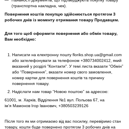
Наявності документів, що підтверджують покупку товару
(транспортна накладна, чек).
Повернення коштів покупцю здійснюється протягом 3
робочих днів із моменту отримання товару Продавцем.
Для того щоб оформити повернення або обмін товару,
Вам необхідно:
Написати на електронну пошту
floriks.shop.ua@gmail.com
або зателефонувати за телефоном
+380734002412
, який
вказаний у розділі
"Контакти"
. У темі листа вказати “Обмін”
або “Повернення”, вказати номер свого замовлення,
номер картки для повернення коштів та причину
повернення товару.
Надіслати нам товар “Новою поштою” за адресою:
61001, м. Харків, Відділення №1 вул. Польова 67, на
ім'я Мамонов Ігор Іванович, +380503239126
Після того як ми отримаємо від вас посилку, перевіримо стан
товару, кошти буде повернено протягом 3 робочих днів на