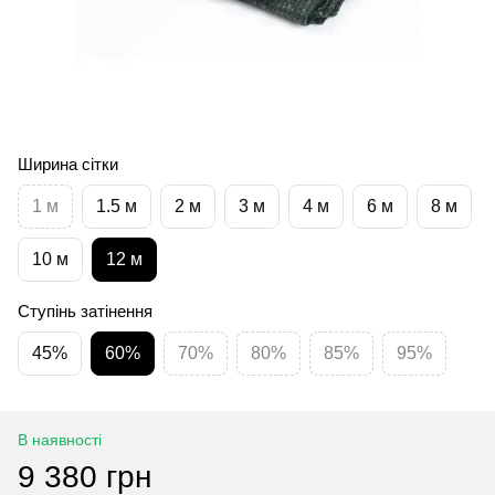
Ширина сітки
1 м
1.5 м
2 м
3 м
4 м
6 м
8 м
10 м
12 м
Ступінь затінення
45%
60%
70%
80%
85%
95%
В наявності
9 380 грн