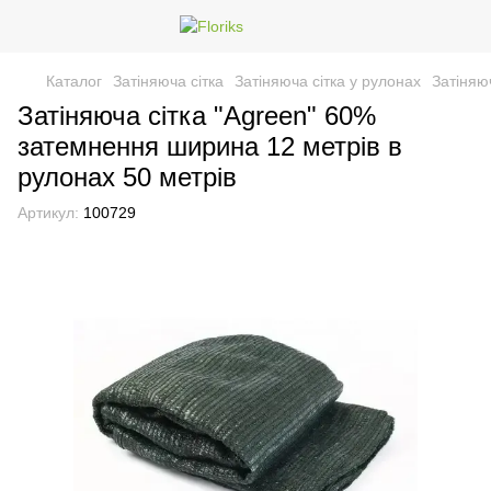
Каталог
Затіняюча сітка
Затіняюча сітка у рулонах
Затіняю
Затіняюча сітка "Agreen" 60%
затемнення ширина 12 метрів в
рулонах 50 метрів
Артикул:
100729