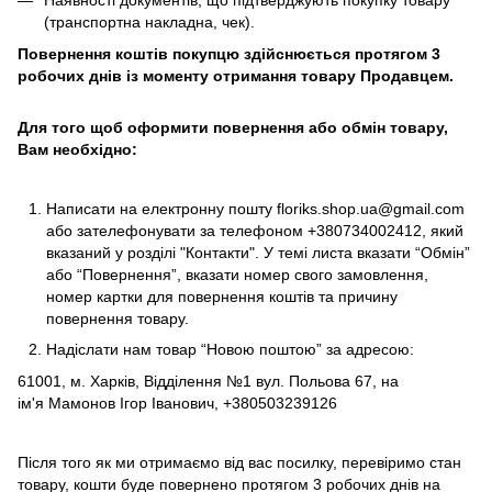
Наявності документів, що підтверджують покупку товару
(транспортна накладна, чек).
Повернення коштів покупцю здійснюється протягом 3
робочих днів із моменту отримання товару Продавцем.
Для того щоб оформити повернення або обмін товару,
Вам необхідно:
Написати на електронну пошту
floriks.shop.ua@gmail.com
або зателефонувати за телефоном
+380734002412
, який
вказаний у розділі
"Контакти"
. У темі листа вказати “Обмін”
або “Повернення”, вказати номер свого замовлення,
номер картки для повернення коштів та причину
повернення товару.
Надіслати нам товар “Новою поштою” за адресою:
61001, м. Харків, Відділення №1 вул. Польова 67, на
ім'я Мамонов Ігор Іванович, +380503239126
Після того як ми отримаємо від вас посилку, перевіримо стан
товару, кошти буде повернено протягом 3 робочих днів на