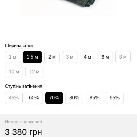
Ширина сітки
1 м
1.5 м
2 м
3 м
4 м
6 м
8 м
10 м
12 м
Ступінь затінення
45%
60%
70%
80%
85%
95%
Немає в наявності
3 380 грн