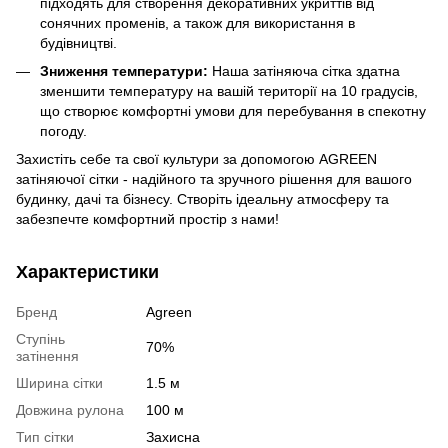
підходять для створення декоративних укриттів від
сонячних променів, а також для використання в
будівництві.
Зниження температури:
Наша затіняюча сітка здатна
зменшити температуру на вашій території на 10 градусів,
що створює комфортні умови для перебування в спекотну
погоду.
Захистіть себе та свої культури за допомогою AGREEN
затіняючої сітки - надійного та зручного рішення для вашого
будинку, дачі та бізнесу. Створіть ідеальну атмосферу та
забезпечте комфортний простір з нами!
Характеристики
Бренд
Agreen
Ступінь
70%
затінення
Ширина сітки
1.5 м
Довжина рулона
100 м
Тип сітки
Захисна