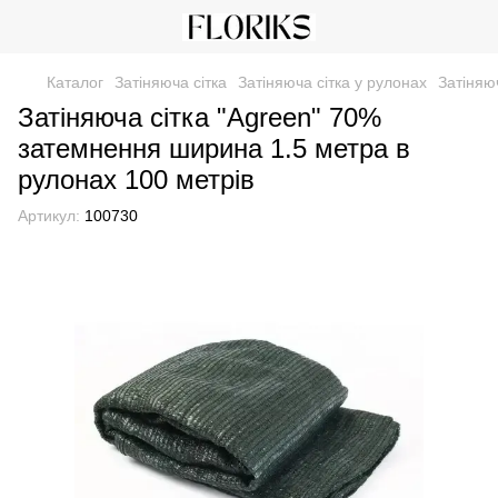
Каталог
Затіняюча сітка
Затіняюча сітка у рулонах
Затіняю
Затіняюча сітка "Agreen" 70%
затемнення ширина 1.5 метра в
рулонах 100 метрів
Артикул:
100730