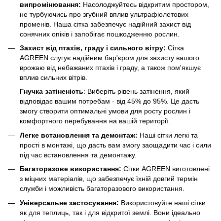
випромінювання:
Насолоджуйтесь відкритим простором,
не турбуючись про згубний вплив ультрафіолетових
променів. Наша сітка забезпечує надійний захист від
сонячних опіків і запобігає пошкодженню рослин.
Захист від птахів, граду і сильного вітру:
Сітка
AGREEN слугує надійним бар'єром для захисту вашого
врожаю від небажаних птахів і граду, а також пом'якшує
вплив сильних вітрів.
Гнучка затіненість
: Виберіть рівень затінення, який
відповідає вашим потребам - від 45% до 95%. Це дасть
змогу створити оптимальні умови для росту рослин і
комфортного перебування на вашій території.
Легке встановлення та демонтаж:
Наші сітки легкі та
прості в монтажі, що дасть вам змогу заощадити час і сили
під час встановлення та демонтажу.
Багаторазове використання:
Сітки AGREEN виготовлені
з міцних матеріалів, що забезпечує їхній довгий термін
служби і можливість багаторазового використання.
Універсальне застосування:
Використовуйте наші сітки
як для теплиць, так і для відкритої землі. Вони ідеально