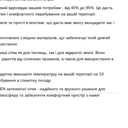
, який відповідає вашим потребам - від 45% до 95%. Це дасть
лин і комфортного перебування на вашій території.
легкі та прості в монтажі, що дасть вам змогу заощадити час і
отовлені з міцних матеріалів, що забезпечує їхній довгий
ористання.
ші сітки як для теплиць, так і для відкритої землі. Вони
укриттів від сонячних променів, а також для використання в
здатна зменшити температуру на вашій території на 10
бування в спекотну погоду.
N затіняючої сітки - надійного та зручного рішення для
 атмосферу та забезпечте комфортний простір з нами!