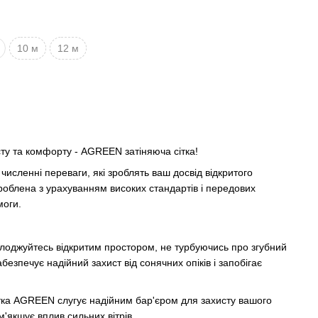
10 м
12 м
сту та комфорту - AGREEN затіняюча сітка!
исленні переваги, які зроблять ваш досвід відкритого
роблена з урахуванням високих стандартів і передових
моги.
оджуйтесь відкритим простором, не турбуючись про згубний
езпечує надійний захист від сонячних опіків і запобігає
ка AGREEN слугує надійним бар'єром для захисту вашого
м'якшує вплив сильних вітрів.