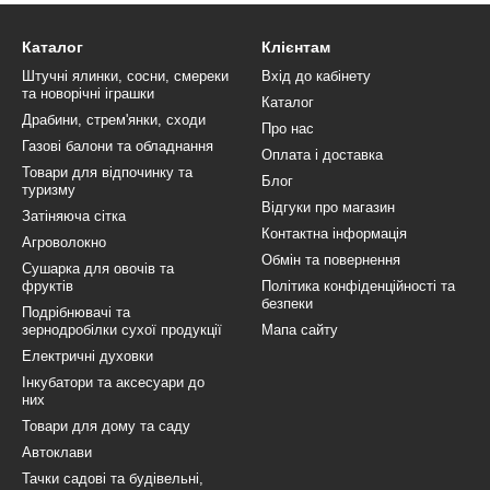
Каталог
Клієнтам
Штучні ялинки, сосни, смереки
Вхід до кабінету
та новорічні іграшки
Каталог
Драбини, стрем'янки, сходи
Про нас
Газові балони та обладнання
Оплата і доставка
Товари для відпочинку та
Блог
туризму
Відгуки про магазин
Затіняюча сітка
Контактна інформація
Агроволокно
Обмін та повернення
Сушарка для овочів та
фруктів
Політика конфіденційності та
безпеки
Подрібнювачі та
зернодробілки сухої продукції
Мапа сайту
Електричні духовки
Інкубатори та аксесуари до
них
Товари для дому та саду
Автоклави
Тачки садові та будівельні,