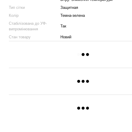
Тип сітки
Защитная
Колір
Темна-зелена
Стабілізована до УФ-
Так
випромінювання
Стан товару
Новий