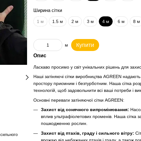
Ширина сітки
1 м
1.5 м
2 м
3 м
4 м
6 м
8 м
Купити
м
Опис
Ласкаво просимо у світ унікальних рішень для захи
Наші затіняючі сітки виробництва AGREEN надають ч
простору приємним і безтурботним. Наша сітка роз
технологій, щоб задовольнити всі ваші потреби і ви
Основні переваги затіняючої сітки AGREEN:
Захист від сонячного випромінювання:
Насол
вплив ультрафіолетових променів. Наша сітка заб
пошкодженню рослин.
Захист від птахів, граду і сильного вітру:
Сіт
 сильного
врожаю від небажаних птахів і граду, а також по