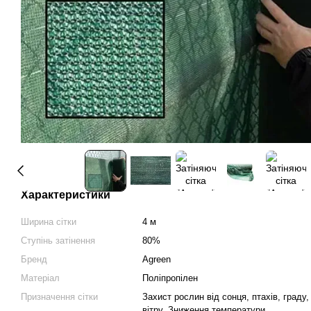
Характеристики
Ширина сітки
4 м
Ступінь затінення
80%
Бренд
Agreen
Матеріал
Поліпропілен
Призначення сітки
Захист рослин від сонця, птахів, граду,
вітру. Зниження температури