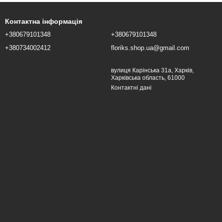
Контактна інформація
+380679101348
+380679101348
+380734002412
floriks.shop.ua@gmail.com
вулиця Карінська 31а, Харків,
Харківська область, 61000
Контактні дані