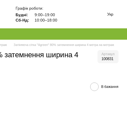
Графік роботи:
Укр
Будні:
9:00–19:00
Сб-Нд:
10:00–18:00
етраж
Затіняюча сітка "Agreen" 80% затемнення ширина 4 метра на метраж
0% затемнення ширина 4
Артикул
100831
В бажання