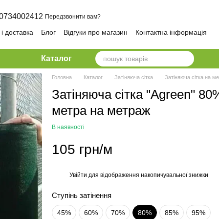
0734002412
Передзвонити вам?
і доставка
Блог
Відгуки про магазин
Контактна інформація
олітика конфіденційності та безпеки
Каталог
Головна
Каталог
Затіняюча сітка
Затіняюча сітка на м
Затіняюча сітка "Agreen" 8
метра на метраж
В наявності
105 грн/м
Увійти
для відображення накопичувальної знижки
%
Ступінь затінення
45%
60%
70%
80%
85%
95%