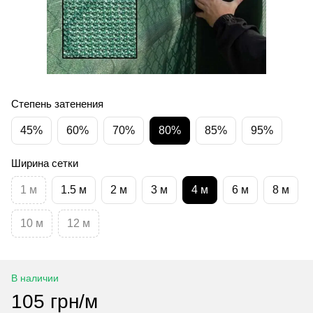
Степень затенения
45%
60%
70%
80%
85%
95%
Ширина сетки
1 м
1.5 м
2 м
3 м
4 м
6 м
8 м
10 м
12 м
В наличии
105 грн/м