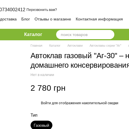
0734002412
Перезвонить вам?
 доставка
Блог
Отзывы о магазине
Контактная информация
ика конфиденциальности и безопасности
Каталог
Главная
Каталог
Автоклави
Автоклавы серии "Аг"
Автоклав газовый "Аг-30" –
домашнего консервировани
Нет в наличии
2 780 грн
Войти
для отображения накопительной скидки
%
Тип
Газовый