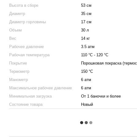
Высота в сборе
53 см
Диаметр
35 см
Диаметр горловины
17 см
Объем
30 л
Вес
14 кг
Рабочее давление
3.5 атм
Рабочая температура
110 °С - 120 °С
Покрытие
Порошковая покраска (термос
Термометр
150 °С
Манометр
6 атм
Максимальное рабочее давление
6 атм
Минимальная загрузка
От 1 баночки и более
Состояние товара
Новый