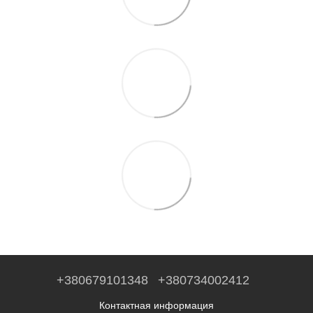
+380679101348
+380734002412
Контактная информация