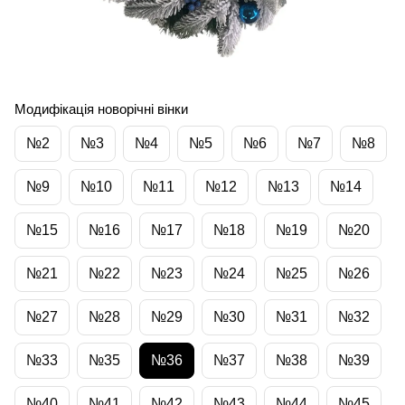
Модифікація новорічні вінки
№2
№3
№4
№5
№6
№7
№8
№9
№10
№11
№12
№13
№14
№15
№16
№17
№18
№19
№20
№21
№22
№23
№24
№25
№26
№27
№28
№29
№30
№31
№32
№33
№35
№36
№37
№38
№39
№40
№41
№42
№43
№44
№45