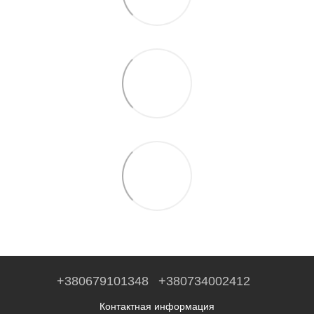
+380679101348
+380734002412
Контактная информация