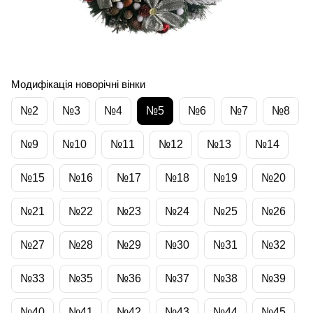
Модифікація новорічні вінки
№2
№3
№4
№5
№6
№7
№8
№9
№10
№11
№12
№13
№14
№15
№16
№17
№18
№19
№20
№21
№22
№23
№24
№25
№26
№27
№28
№29
№30
№31
№32
№33
№35
№36
№37
№38
№39
№40
№41
№42
№43
№44
№45