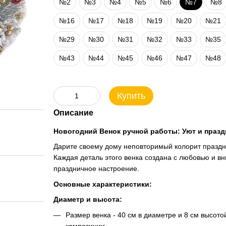
№2
№3
№4
№5
№6
№7
№8
№16
№17
№18
№19
№20
№21
№29
№30
№31
№32
№33
№35
№43
№44
№45
№46
№47
№48
Купить
Описание
Новогодний Венок ручной работы: Уют и празд
Дарите своему дому неповторимый колорит праздн
Каждая деталь этого венка создана с любовью и 
праздничное настроение.
Основные характеристики:
Диаметр и высота:
Размер венка - 40 см в диаметре и 8 см высот
композиции.