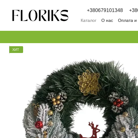
Перейти к основному контенту
+380679101348
+38
Каталог
О нас
Оплата и
Обмен и возврат
Полит
ХИТ