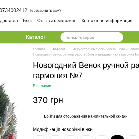
0734002412
Перезвонить вам?
 доставка
Блог
Отзывы о магазине
Контактная информация
ика конфиденциальности и безопасности
Каталог
Главная
Каталог
Искусственные елки, сосны, ели и новог
Новогодний Венок ручной работы: Уют и праздничная гармония №
Новогодний Венок ручной р
гармония №7
В наличии
370 грн
Войти
для отображения накопительной скидки
%
Модифікація новорічні вінки