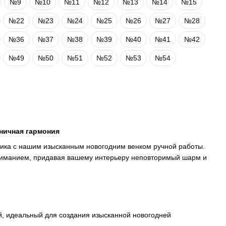
№9
№10
№11
№12
№13
№14
№15
№22
№23
№24
№25
№26
№27
№28
№36
№37
№38
№39
№40
№41
№42
№49
№50
№51
№52
№53
№54
ничная гармония
ика с нашим изысканным новогодним венком ручной работы.
вниманием, придавая вашему интерьеру неповторимый шарм и
ой, идеальный для создания изысканной новогодней